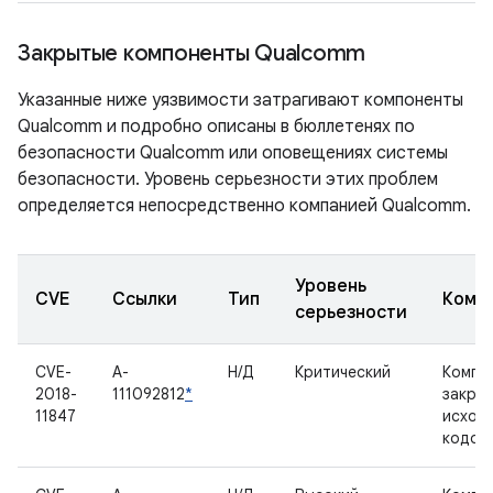
Закрытые компоненты Qualcomm
Указанные ниже уязвимости затрагивают компоненты
Qualcomm и подробно описаны в бюллетенях по
безопасности Qualcomm или оповещениях системы
безопасности. Уровень серьезности этих проблем
определяется непосредственно компанией Qualcomm.
Уровень
CVE
Ссылки
Тип
Комп
серьезности
CVE-
A-
Н/Д
Критический
Компо
2018-
111092812
*
закры
11847
исход
кодом