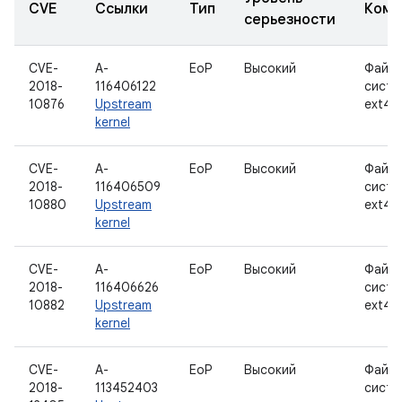
CVE
Ссылки
Тип
Комп
серьезности
CVE-
A-
EoP
Высокий
Файло
2018-
116406122
систе
10876
Upstream
ext4
kernel
CVE-
A-
EoP
Высокий
Файло
2018-
116406509
систе
10880
Upstream
ext4
kernel
CVE-
A-
EoP
Высокий
Файло
2018-
116406626
систе
10882
Upstream
ext4
kernel
CVE-
A-
EoP
Высокий
Файло
2018-
113452403
систе