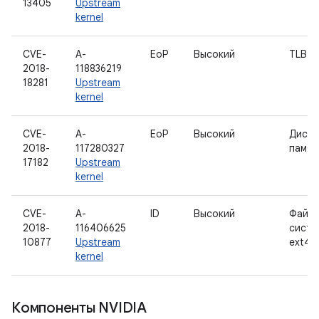
13405
Upstream
kernel
CVE-
A-
EoP
Высокий
TLB
2018-
118836219
18281
Upstream
kernel
CVE-
A-
EoP
Высокий
Диспе
2018-
117280327
памят
17182
Upstream
kernel
CVE-
A-
ID
Высокий
Файло
2018-
116406625
систе
10877
Upstream
ext4
kernel
Компоненты NVIDIA