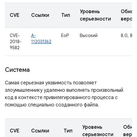
Уровень
Обнов
CVE
Ссылки
Тип
серьезности
верси
CVE-
A-
EoP
Высокий
8.0, 8.1,
2018-
112031362
9582
Система
Самая серьезная уязвимость позволяет
злоумышленнику удаленно выполнять произвольный
код в контексте привилегированного процесса с
помощью специально созданного файла.
Уровень
Обно
CVE
Ссылки
Тип
серьезности
верс