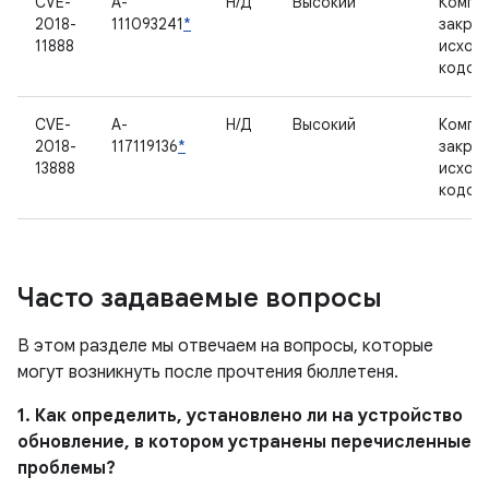
CVE-
A-
Н/Д
Высокий
Компо
2018-
111093241
*
закры
11888
исход
кодом
CVE-
A-
Н/Д
Высокий
Компо
2018-
117119136
*
закры
13888
исход
кодом
Часто задаваемые вопросы
В этом разделе мы отвечаем на вопросы, которые
могут возникнуть после прочтения бюллетеня.
1. Как определить, установлено ли на устройство
обновление, в котором устранены перечисленные
проблемы?