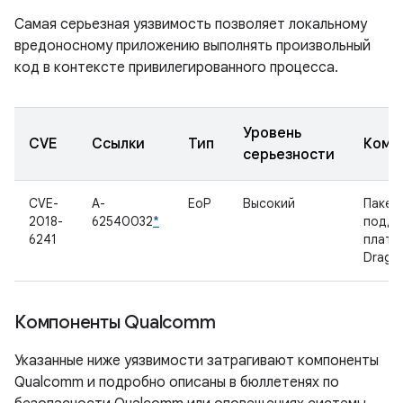
Самая серьезная уязвимость позволяет локальному
вредоносному приложению выполнять произвольный
код в контексте привилегированного процесса.
Уровень
CVE
Ссылки
Тип
Комп
серьезности
CVE-
A-
EoP
Высокий
Пакет
2018-
62540032
*
подде
6241
платф
Drago
Компоненты Qualcomm
Указанные ниже уязвимости затрагивают компоненты
Qualcomm и подробно описаны в бюллетенях по