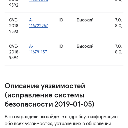
9592
CVE-
A-
ID
Высокий
7.0, 7.1
2018-
116722267
8.0, 8.
9593
CVE-
A-
ID
Высокий
7.0, 7.1
2018-
116791157
8.0, 8.
9594
Описание уязвимостей
(исправление системы
безопасности 2019-01-05)
В этом разделе вы найдете подробную информацию
обо всех уязвимостях, устраненных в обновлении