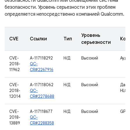
безопасности Qualcomm или оповещениях системы
безопасности. Уровень серьезности этих проблем
определяется непосредственно компанией Qualcomm.
Уровень
CVE
Ссылки
Тип
Ком
серьезности
CVE-
A-117118292
Н/Д
Высокий
Ауди
2018-
QC-
11962
CR#2267916
CVE-
A-117118062
Н/Д
Высокий
Данн
2018-
QC-
HLOS
12014
CR#2278688
CVE-
A-117118677
Н/Д
Высокий
GPS
2018-
QC-
13889
CR#2288358