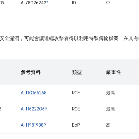
09
A-78026242
*
ID
中
安全漏洞，可能會讓遠端攻擊者得以利用特製傳輸檔案，在具有
參考資料
類型
嚴重性
1
A-110166268
RCE
最高
2
A-116222069
RCE
最高
3
A-119819889
EoP
高