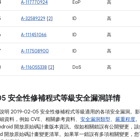
4
A-117770924
EoP
高
5
A-32589229
[
2
]
ID
高
6
A-111451066
ID
高
7
A-117508900
ID
高
8
A-116055338
[
2
]
DoS
高
02-05 安全性修補程式等級安全漏洞詳情
說明 2019-02-05 安全性修補程式等級適用的各項安全漏洞
細資料，例如 CVE、相關參考資料、
安全漏洞類型
、
嚴重程度
ndroid 開放原始碼計畫版本資訊。假如相關錯誤有公開變更，該
roid 開放原始碼計畫變更清單。如果單一錯誤有多項相關變更，您