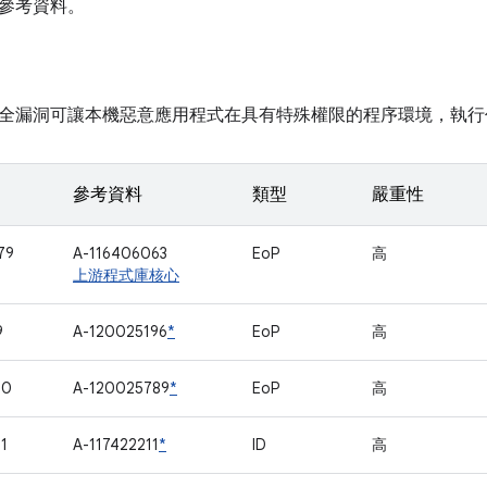
參考資料。
全漏洞可讓本機惡意應用程式在具有特殊權限的程序環境，執行
參考資料
類型
嚴重性
79
A-116406063
EoP
高
上游程式庫核心
9
A-120025196
*
EoP
高
00
A-120025789
*
EoP
高
1
A-117422211
*
ID
高