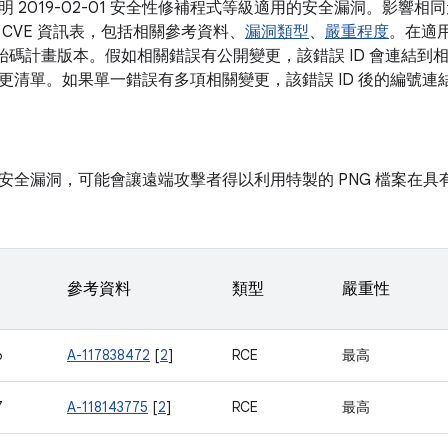
明 2019-02-01 安全性修補程式等級適用的安全漏洞。影響
 CVE 資訊表，包括相關參考資料、
漏洞類型
、
嚴重程度
。在適
開放原始碼計畫版本。假如相關錯誤有公開變更，該錯誤 ID 會連結到相對
更清單。如果單一錯誤有多項相關變更，該錯誤 ID 後的編號連
安全漏洞，可能會讓遠端攻擊者得以利用特製的 PNG 檔案在
參考資料
類型
嚴重性
6
A-117838472
[
2
]
RCE
最高
7
A-118143775
[
2
]
RCE
最高