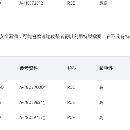
8
A-118372692
RCE
最高
安全漏洞，可能會讓遠端攻擊者得以利用特製檔案，在不具有特
參考資料
類型
嚴重性
60
A-78029030
*
RCE
高
8
A-78029634
*
RCE
高
9
A-78029727
*
RCE
高