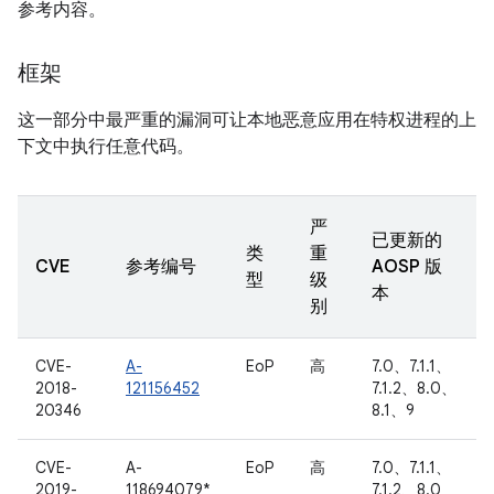
参考内容。
框架
这一部分中最严重的漏洞可让本地恶意应用在特权进程的上
下文中执行任意代码。
严
已更新的
类
重
CVE
参考编号
AOSP 版
型
级
本
别
CVE-
A-
EoP
高
7.0、7.1.1、
2018-
121156452
7.1.2、8.0、
20346
8.1、9
CVE-
A-
EoP
高
7.0、7.1.1、
2019-
118694079*
7.1.2、8.0