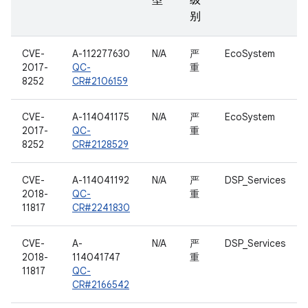
型
级
别
CVE-
A-112277630
N/A
严
EcoSystem
2017-
QC-
重
8252
CR#2106159
CVE-
A-114041175
N/A
严
EcoSystem
2017-
QC-
重
8252
CR#2128529
CVE-
A-114041192
N/A
严
DSP_Services
2018-
QC-
重
11817
CR#2241830
CVE-
A-
N/A
严
DSP_Services
2018-
114041747
重
11817
QC-
CR#2166542