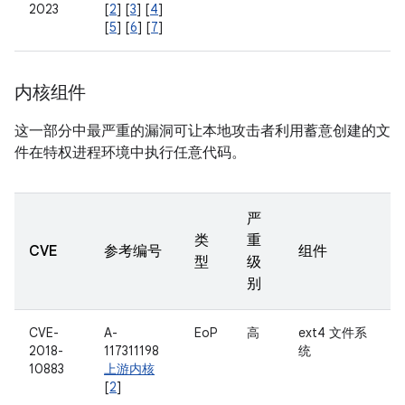
2023
[
2
] [
3
] [
4
]
[
5
] [
6
] [
7
]
内核组件
这一部分中最严重的漏洞可让本地攻击者利用蓄意创建的文
件在特权进程环境中执行任意代码。
严
类
重
CVE
参考编号
组件
型
级
别
CVE-
A-
EoP
高
ext4 文件系
2018-
117311198
统
10883
上游内核
[
2
]