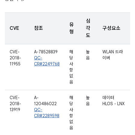
심
유
CVE
참조
각
구성요소
형
도
CVE-
A-78528839
해
높
WLAN 드라
2018-
QC-
당
음
이버
11955
CR#2249768
사
항
없
음
CVE-
A-
해
높
데이터
2018-
120486022
당
음
HLOS - LNX
13919
QC-
사
CR#2289598
항
없
음