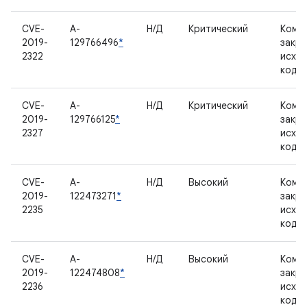
CVE-
A-
Н/Д
Критический
Комп
2019-
129766496
*
закр
2322
исхо
кодо
CVE-
A-
Н/Д
Критический
Комп
2019-
129766125
*
закр
2327
исхо
кодо
CVE-
A-
Н/Д
Высокий
Комп
2019-
122473271
*
закр
2235
исхо
кодо
CVE-
A-
Н/Д
Высокий
Комп
2019-
122474808
*
закр
2236
исхо
кодо