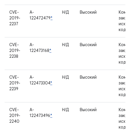
CVE-
A-
Н/Д
Высокий
Комп
2019-
122472479
*
закр
2237
исхо
кодо
CVE-
A-
Н/Д
Высокий
Комп
2019-
122473168
*
закр
2238
исхо
кодо
CVE-
A-
Н/Д
Высокий
Комп
2019-
122473304
*
закр
2239
исхо
кодо
CVE-
A-
Н/Д
Высокий
Комп
2019-
122473496
*
закр
2240
исхо
кодо