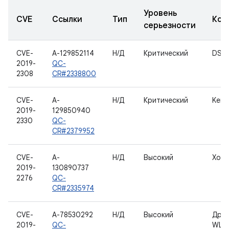
Уровень
CVE
Ссылки
Тип
Ком
серьезности
CVE-
A-129852114
Н/Д
Критический
DSP_
2019-
QC-
2308
CR#2338800
CVE-
A-
Н/Д
Критический
Kern
2019-
129850940
2330
QC-
CR#2379952
CVE-
A-
Н/Д
Высокий
Хос
2019-
130890737
2276
QC-
CR#2335974
CVE-
A-78530292
Н/Д
Высокий
Дра
2019-
QC-
WLA