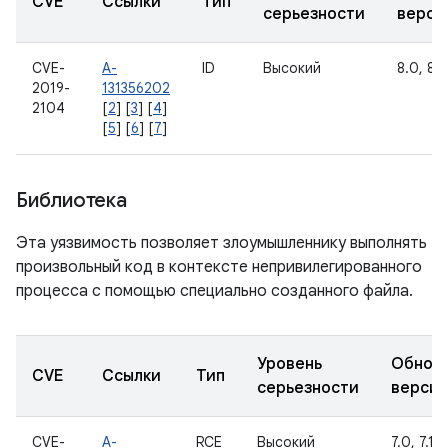
CVE
Ссылки
Тип
серьезности
верси
CVE-
A-
ID
Высокий
8.0, 8.1
2019-
131356202
2104
[
2
] [
3
] [
4
]
[
5
] [
6
] [
7
]
Библиотека
Эта уязвимость позволяет злоумышленнику выполнять
произвольный код в контексте непривилегированного
процесса с помощью специально созданного файла.
Уровень
Обнов
CVE
Ссылки
Тип
серьезности
верси
CVE-
A-
RCE
Высокий
7.0, 7.1.1,