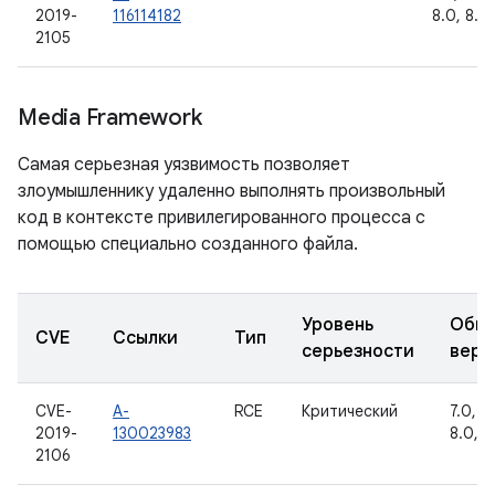
2019-
116114182
8.0, 8.1,
2105
Media Framework
Самая серьезная уязвимость позволяет
злоумышленнику удаленно выполнять произвольный
код в контексте привилегированного процесса с
помощью специально созданного файла.
Уровень
Обно
CVE
Ссылки
Тип
серьезности
верс
CVE-
A-
RCE
Критический
7.0, 7.1
2019-
130023983
8.0, 8.
2106