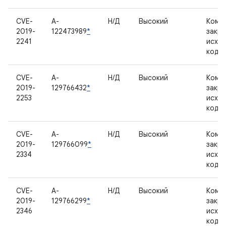
CVE-
A-
Н/Д
Высокий
Комп
2019-
122473989
*
закр
2241
исхо
кодо
CVE-
A-
Н/Д
Высокий
Комп
2019-
129766432
*
закр
2253
исхо
кодо
CVE-
A-
Н/Д
Высокий
Комп
2019-
129766099
*
закр
2334
исхо
кодо
CVE-
A-
Н/Д
Высокий
Комп
2019-
129766299
*
закр
2346
исхо
кодо