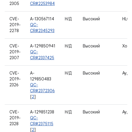
2305
CR#2253984
CVE-
A-130567114
Н/Д
Высокий
HLO
2019-
QC-
2278
CR#2345293
CVE-
A-129850941
Н/Д
Высокий
Хос
2019-
QC-
2307
CR#2337425
CVE-
A-
Н/Д
Высокий
Ауди
2019-
129850483
2326
QC-
CR#2372306
[
2
]
CVE-
A-129851238
Н/Д
Высокий
Ауди
2019-
QC-
2328
CR#2375115
[
2
]