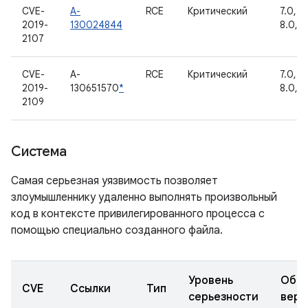
CVE-
A-
RCE
Критический
7.0, 7.1
2019-
130024844
8.0, 8.
2107
CVE-
A-
RCE
Критический
7.0, 7.1
2019-
130651570
*
8.0, 8
2109
Система
Самая серьезная уязвимость позволяет
злоумышленнику удаленно выполнять произвольный
код в контексте привилегированного процесса с
помощью специально созданного файла.
Уровень
Обно
CVE
Ссылки
Тип
серьезности
верс