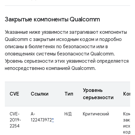
Закрытые компоненты Qualcomm
Указанные ниже уязвимости затрагивают компоненты
Qualcomm с закрытым исходным кодом и подробно
описаны в бюллетенях по безопасности или в
оповещениях системы безопасности Qualcomm.
Уровень серьезности этих уязвимостей определяется
непосредственно компанией Qualcomm.
Уровень
CVE
Ссылки
Тип
Комп
серьезности
CVE-
A-
Н/Д
Критический
Комп
2019-
122473972
*
закр
2254
исхо
кодо