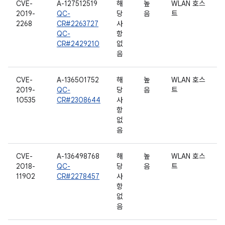
CVE-
A-127512519
해
높
WLAN 호스
2019-
QC-
당
음
트
2268
CR#2263727
사
QC-
항
CR#2429210
없
음
CVE-
A-136501752
해
높
WLAN 호스
2019-
QC-
당
음
트
10535
CR#2308644
사
항
없
음
CVE-
A-136498768
해
높
WLAN 호스
2018-
QC-
당
음
트
11902
CR#2278457
사
항
없
음