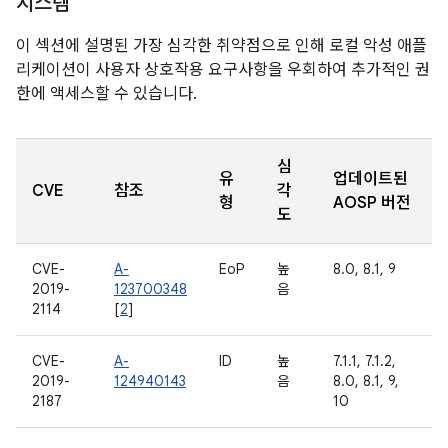
시스템
이 섹션에 설명된 가장 심각한 취약점으로 인해 로컬 악성 애플
리케이션이 사용자 상호작용 요구사항을 우회하여 추가적인 권
한에 액세스할 수 있습니다.
심
유
업데이트된
CVE
참조
각
형
AOSP 버전
도
CVE-
A-
EoP
높
8.0, 8.1, 9
2019-
123700348
음
2114
[
2
]
CVE-
A-
ID
높
7.1.1, 7.1.2,
2019-
124940143
음
8.0, 8.1, 9,
2187
10