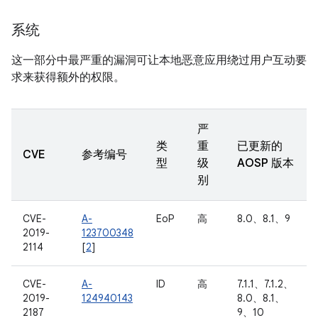
系统
这一部分中最严重的漏洞可让本地恶意应用绕过用户互动要
求来获得额外的权限。
严
类
重
已更新的
CVE
参考编号
型
级
AOSP 版本
别
CVE-
A-
EoP
高
8.0、8.1、9
2019-
123700348
2114
[
2
]
CVE-
A-
ID
高
7.1.1、7.1.2、
2019-
124940143
8.0、8.1、
2187
9、10