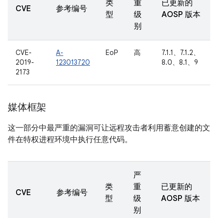
类
重
已更新的
CVE
参考编号
型
级
AOSP 版本
别
CVE-
A-
EoP
高
7.1.1、7.1.2、
2019-
123013720
8.0、8.1、9
2173
媒体框架
这一部分中最严重的漏洞可让远程攻击者利用蓄意创建的文
件在特权进程环境中执行任意代码。
严
类
重
已更新的
CVE
参考编号
型
级
AOSP 版本
别