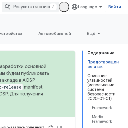
/
Войти
устройства
Автомобильный
Ещё
Содержание
Предотвращен
 разработки основной
ие атак
 мы будем публиковать
Описание
я вклада в AOSP
уязвимостей
(исправление
t-release
manifest
системы
OSP. Для получения
безопасности
2020-01-01)
Framework
Media
Framework
ия оказалась полезной?