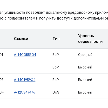
ая уязвимость позволяет локальному вредоносному прило
ю с пользователем и получить доступ к дополнительным р
Уровень
Ссылки
Тип
серьезности
01
A-140055304
EoP
Средний
EoP
Высокий
03
A-140195904
EoP
Высокий
04
A-120847476
DoS
Высокий