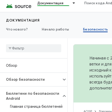
Документация
Поиск кода And
ДОКУМЕНТАЦИЯ
Что нового?
Начало работы
Безопасность
Начиная с 
ветки и дл
Обзор
исходный к
используйт
Обзор безопасности
всегда буд
дополните
Бюллетени по безопасности
Android
Главная страница бюллетеней
AOSP
Докумен