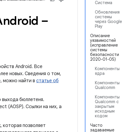
Система
Обновления
ndroid –
системы
через Google
Play
Описание
уязвимостей
(исправление
системы
безопасности
2020-01-05)
ойств Android. Все
Компоненты
лее новых. Сведения о том,
ядра
, можно найти в
статье об
Компоненты
Qualcomm
Компоненты
о выхода бюллетеня.
Qualcomm с
ct (AOSP). Ссылки на них, а
закрытым
исходным
кодом
k, которая позволяет
Часто
задаваемые