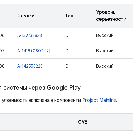
Уровень
Ссылки
Тип
серьезности
06
A-139738828
ID
Высокий
07
A-141890807
[
2
]
ID
Высокий
08
A-142558228
ID
Высокий
 системы через Google Play
е уязвимость включена в компоненты
Project Mainline
.
CVE