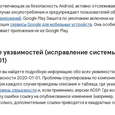
 отвечающая за безопасность Android, активно отслежив
лучаи злоупотребления и предупреждает пользователей о
приложений
. Google Play Защита по умолчанию включена на
ующих
сервисы Google для мобильных устройств
. Она особе
вает приложения не из Google Play.
 уязвимостей (исправление систем
01)
е вы найдете подробную информацию обо всех уязвимостях
асности 2020-01-01. Проблемы сгруппированы по компоне
ля каждого случая приведены описание и таблица, где ука
овень серьезности
и, если применимо, версии AOSP. Где в
у ошибки ссылку на опубликованное изменение (например, 
колько, дополнительные ссылки приводятся в квадратных с