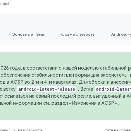
roid
Основные темы
Совместимость
Android-
2026 года, в соответствии с нашей моделью стабильной
я обеспечения стабильности платформы для экосистемы,
од в AOSP во 2-м и 4-м кварталах. Для сборки и внесени
е ветку
android-latest-release
. Ветка
android-lates
ет ссылаться на самый последний релиз, выпущенный в A
льной информации см.
раздел «Изменения в AOSP»
.
тация
Безопасность
Эта информац