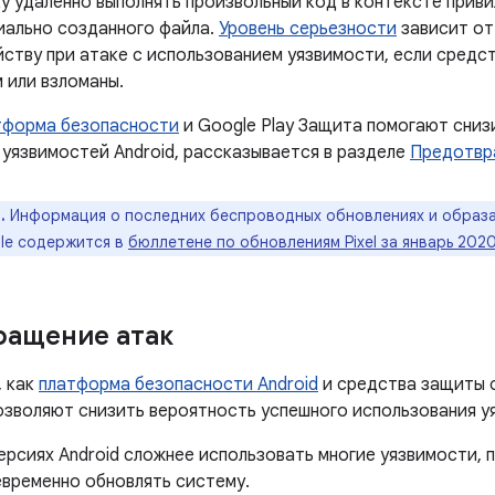
у удаленно выполнять произвольный код в контексте приви
ально созданного файла.
Уровень серьезности
зависит от
йству при атаке с использованием уязвимости, если сред
 или взломаны.
тформа безопасности
и Google Play Защита помогают сниз
 уязвимостей Android, рассказывается в разделе
Предотвр
.
Информация о последних беспроводных обновлениях и образа
le содержится в
бюллетене по обновлениям Pixel за январь 202
ращение атак
, как
платформа безопасности Android
и средства защиты 
позволяют снизить вероятность успешного использования у
ерсиях Android сложнее использовать многие уязвимости,
евременно обновлять систему.