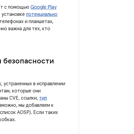
ает с помощью
Google Play
б установке
потенциально
 телефонах и планшетах,
нно важна для тех, кто
ы безопасности
, устраненных в исправлении
нтам, которые они
заны CVE, ссылки,
тип
озможно, мы добавляем к
список AOSP). Если таких
кобках.