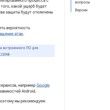
легированного процесса с
вопросы
 того, какой ущерб будет
Версии
ства защиты будут отключены
ить вероятность
ащение атак
.
х встроенного ПО для
0 года
.
сервисов, например
Google
язвимостей Android.
 поэтому мы рекомендуем