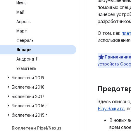
злоумышленник
Июнь
помощью специ
Май
нанесен устро
разработчиком
Апрель
Март
О том, как
пла
использования
Февраль
Январь
Примечание
Андроид 11
устройств Goog
Указатель
Бюллетени 2019
Бюллетени 2018
Предотв
Бюллетени 2017
Здесь описано
Бюллетени 2016 г
.
Play Защита
, 
бюллетени 2015 г
.
В новых в
всем сво
Бюллетени Pixel
/
Nexus