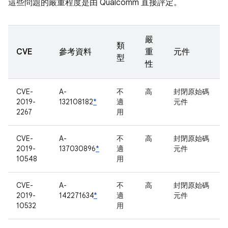
這些問題的嚴重程度是由 Qualcomm 直接評定。
嚴
類
CVE
參考資料
重
元件
型
性
CVE-
A-
不
高
封閉原始碼
2019-
132108182
*
適
元件
2267
用
CVE-
A-
不
高
封閉原始碼
2019-
137030896
*
適
元件
10548
用
CVE-
A-
不
高
封閉原始碼
2019-
142271634
*
適
元件
10532
用