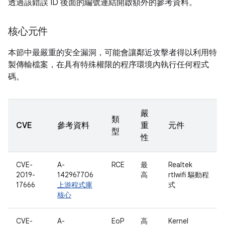
透過該錯誤 ID 後面的編號連結開啟額外的參考資料。
核心元件
本節中最嚴重的安全漏洞，可能會讓鄰近攻擊者得以利用特
製傳輸檔案，在具有特殊權限的程序環境內執行任何程式
碼。
嚴
類
CVE
參考資料
重
元件
型
性
CVE-
A-
RCE
最
Realtek
2019-
142967706
高
rtlwifi 驅動程
17666
上游程式庫
式
核心
CVE-
A-
EoP
高
Kernel