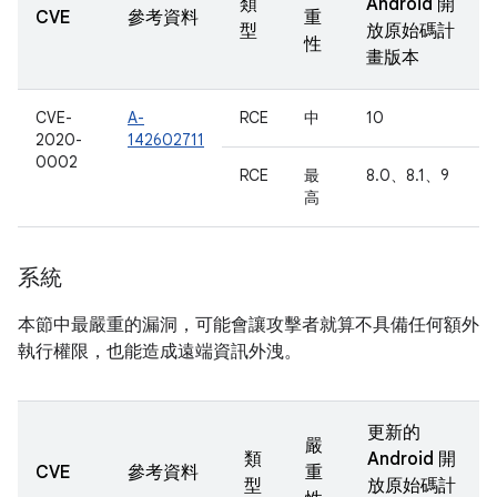
類
Android 開
CVE
參考資料
重
型
放原始碼計
性
畫版本
CVE-
A-
RCE
中
10
2020-
142602711
0002
RCE
最
8.0、8.1、9
高
系統
本節中最嚴重的漏洞，可能會讓攻擊者就算不具備任何額外
執行權限，也能造成遠端資訊外洩。
更新的
嚴
類
Android 開
CVE
參考資料
重
型
放原始碼計