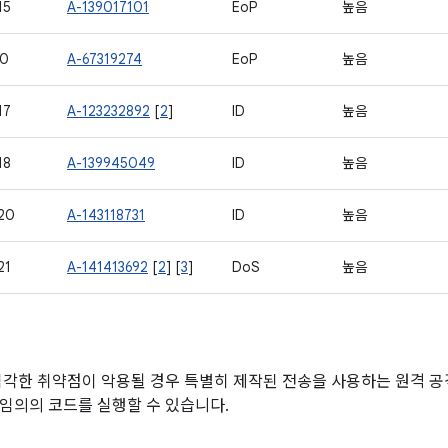
15
A-139017101
EoP
높음
00
A-67319274
EoP
높음
17
A-123232892
[
2
]
ID
높음
18
A-139945049
ID
높음
20
A-143118731
ID
높음
21
A-141413692
[
2
] [
3
]
DoS
높음
심각한 취약점이 악용될 경우 특별히 제작된 전송을 사용하는 원격 
임의의 코드를 실행할 수 있습니다.