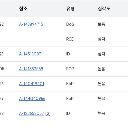
참조
유형
심각도
22
A-143894715
DoS
보통
RCE
심각
23
A-145130871
ID
심각
05
A-141552859
EOP
높음
26
A-140419401
EoP
높음
27
A-144040966
EoP
높음
28
A-122652057
[
2
]
ID
높음