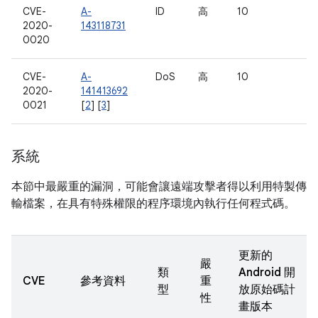
CVE-
A-
ID
高
10
2020-
143118731
0020
CVE-
A-
DoS
高
10
2020-
141413692
0021
[
2
] [
3
]
系統
本節中最嚴重的漏洞，可能會讓遠端攻擊者得以利用特製傳
輸檔案，在具有特殊權限的程序環境內執行任何程式碼。
更新的
嚴
類
Android 開
CVE
參考資料
重
型
放原始碼計
性
畫版本