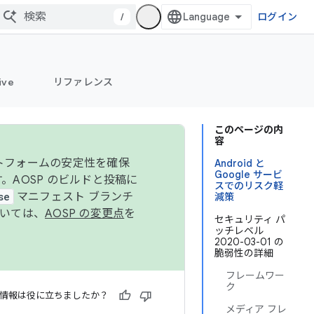
/
ログイン
ive
リファレンス
このページの内
容
ットフォームの安定性を確保
Android と
Google サービ
す。AOSP のビルドと投稿に
スでのリスク軽
se
マニフェスト ブランチ
減策
ついては、
AOSP の変更点
を
セキュリティ パ
ッチレベル
2020-03-01 の
脆弱性の詳細
フレームワー
ク
情報は役に立ちましたか？
メディア フレ