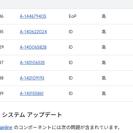
36
A-144679405
EoP
高
35
A-140622024
ID
高
29
A-140065828
ID
高
37
A-143106535
ID
高
38
A-143109193
ID
高
39
A-143155861
ID
高
lay システム アップデート
nline
のコンポーネントには次の問題が含まれています。