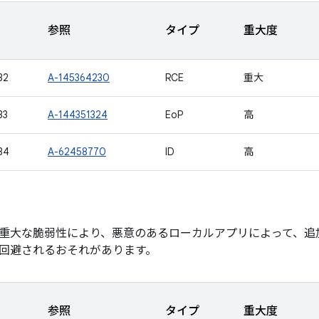
参照
タイプ
重大度
32
A-145364230
RCE
重大
33
A-144351324
EoP
高
34
A-62458770
ID
高
重大な脆弱性により、悪意のあるローカルアプリによって、追
回避されるおそれがあります。
参照
タイプ
重大度