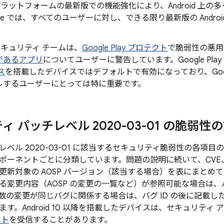
id プラットフォームの最新版での機能強化により、Android 
gle では、すべてのユーザーに対し、できる限り最新版の Andr
。
d セキュリティ チームは、
Google Play プロテクト
で脆弱性の悪用
があるアプリ
についてユーザーに警告しています。Google Pla
ス
を搭載したデバイスではデフォルトで有効になっており、Googl
ルするユーザーにとっては特に重要です。
 パッチレベル 2020-03-01 の脆弱性
レベル 2020-03-01 に該当するセキュリティ脆弱性の各項
ポーネントごとに分類しています。問題の説明に続いて、CVE
更新対象の AOSP バージョン（該当する場合）を表にまとめ
る変更内容（AOSP の変更の一覧など）が参照可能な場合は、バ
数の変更が同じバグに関係する場合は、バグ ID の後に記載し
す。Android 10 以降を搭載したデバイスは、セキュリティ
ート
を受信することがあります。