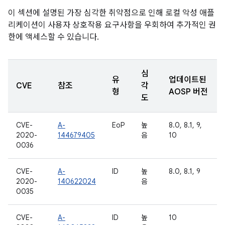
이 섹션에 설명된 가장 심각한 취약점으로 인해 로컬 악성 애플
리케이션이 사용자 상호작용 요구사항을 우회하여 추가적인 권
한에 액세스할 수 있습니다.
심
유
업데이트된
CVE
참조
각
형
AOSP 버전
도
CVE-
A-
EoP
높
8.0, 8.1, 9,
2020-
144679405
음
10
0036
CVE-
A-
ID
높
8.0, 8.1, 9
2020-
140622024
음
0035
CVE-
A-
ID
높
10