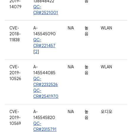
2019-
138848422
음
14079
QC-
CR#2521001
CVE-
A-
N/A
높
WLAN
2018-
145545090
음
11838
QC-
CR#221457
[
2
]
CVE-
A-
N/A
높
WLAN
2019-
145544085
음
10526
QC-
CR#2232526
QC-
CR#2541970
CVE-
A-
N/A
높
오디오
2019-
145545820
음
10569
QC-
CR#2315791