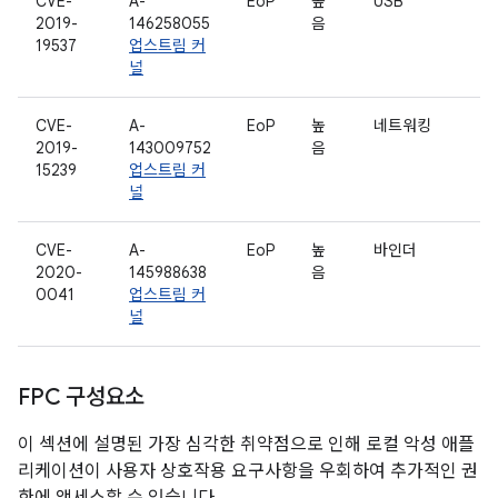
CVE-
A-
EoP
높
USB
2019-
146258055
음
19537
업스트림 커
널
CVE-
A-
EoP
높
네트워킹
2019-
143009752
음
15239
업스트림 커
널
CVE-
A-
EoP
높
바인더
2020-
145988638
음
0041
업스트림 커
널
FPC 구성요소
이 섹션에 설명된 가장 심각한 취약점으로 인해 로컬 악성 애플
리케이션이 사용자 상호작용 요구사항을 우회하여 추가적인 권