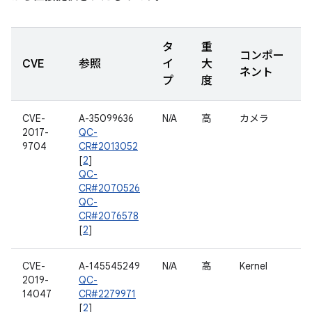
タ
重
コンポー
CVE
参照
イ
大
ネント
プ
度
CVE-
A-35099636
N/A
高
カメラ
2017-
QC-
9704
CR#2013052
[
2
]
QC-
CR#2070526
QC-
CR#2076578
[
2
]
CVE-
A-145545249
N/A
高
Kernel
2019-
QC-
14047
CR#2279971
[
2
]