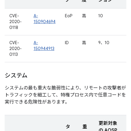
プ
度
ジョン
CVE-
A-
EoP
高
10
2020-
150904694
0118
CVE-
A-
ID
高
9、10
2020-
150944913
0113
システム
システムの最も重大な脆弱性により、リモートの攻撃者が
トラフィックを細工して、特権プロセス内で任意コードを
実行できる危険性があります。
更新対象
タ
重
の AOSP