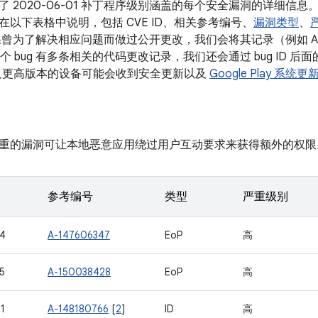
了 2020-06-01 补丁程序级别涵盖的每个安全漏洞的详细信
在以下表格中说明，包括 CVE ID、相关参考编号、
漏洞类型
、
果曾为了解决相应问题而做过公开更改，我们会将其记录（例如 A
如果某个 bug 有多条相关的代码更改记录，我们还会通过 bug ID
d 10 及更高版本的设备可能会收到安全更新以及
Google Play 系统更
重的漏洞可让本地恶意应用绕过用户互动要求来获得额外的权限
参考编号
类型
严重级别
4
A-147606347
EoP
高
5
A-150038428
EoP
高
1
A-148180766
[
2
]
ID
高