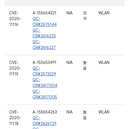
CVE-
A-155654321
N/A
심
WLAN
2020-
QC-
각
11116
CR#2575144
QC-
CR#2616225
QC-
CR#2616227
CVE-
A-155653491
N/A
높
WLAN
2020-
QC-
음
11115
CR#2573329
QC-
CR#2617004
QC-
CR#2617005
CVE-
A-155654263
N/A
높
WLAN
2020-
QC-
음
11118
CR#2626729