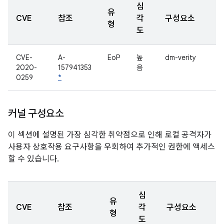
심
유
CVE
참조
각
구성요소
형
도
CVE-
A-
EoP
높
dm-verity
2020-
157941353
음
0259
*
커널 구성요소
이 섹션에 설명된 가장 심각한 취약점으로 인해 로컬 공격자가
사용자 상호작용 요구사항을 우회하여 추가적인 권한에 액세스
할 수 있습니다.
심
유
CVE
참조
각
구성요소
형
도