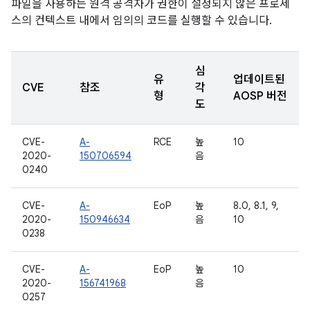
파일을 사용하는 원격 공격자가 권한이 설정되지 않은 프로세
스의 컨텍스트 내에서 임의의 코드를 실행할 수 있습니다.
심
유
업데이트된
CVE
참조
각
형
AOSP 버전
도
CVE-
A-
RCE
높
10
2020-
150706594
음
0240
CVE-
A-
EoP
높
8.0, 8.1, 9,
2020-
150946634
음
10
0238
CVE-
A-
EoP
높
10
2020-
156741968
음
0257