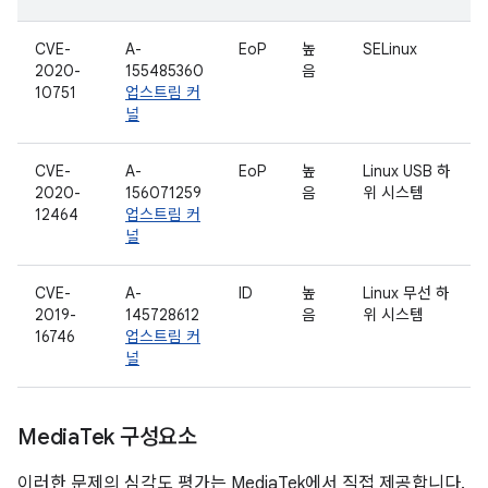
CVE-
A-
EoP
높
SELinux
2020-
155485360
음
10751
업스트림 커
널
CVE-
A-
EoP
높
Linux USB 하
2020-
156071259
음
위 시스템
12464
업스트림 커
널
CVE-
A-
ID
높
Linux 무선 하
2019-
145728612
음
위 시스템
16746
업스트림 커
널
Media
Tek 구성요소
이러한 문제의 심각도 평가는 MediaTek에서 직접 제공합니다.