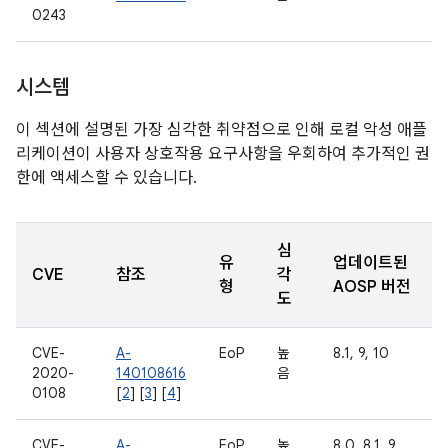
0243
시스템
이 섹션에 설명된 가장 심각한 취약점으로 인해 로컬 악성 애플
리케이션이 사용자 상호작용 요구사항을 우회하여 추가적인 권
한에 액세스할 수 있습니다.
심
유
업데이트된
CVE
참조
각
형
AOSP 버전
도
CVE-
A-
EoP
높
8.1, 9, 10
2020-
140108616
음
0108
[
2
] [
3
] [
4
]
CVE-
A-
EoP
높
8.0, 8.1, 9,