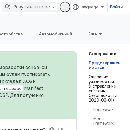
/
Войти
устройства
Автомобильный
Ещё
Содержание
Предотвращен
 разработки основной
ие атак
 мы будем публиковать
Описание
я вклада в AOSP
уязвимостей
(исправление
t-release
manifest
системы
OSP. Для получения
безопасности
2020-08-01)
Framework
Media
Framework
ия оказалась полезной?