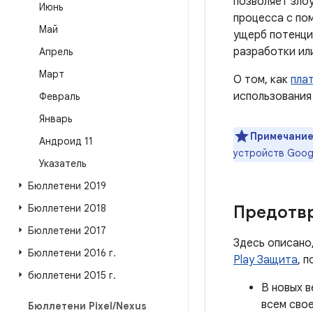
позволяет зло
Июнь
процесса с по
Май
ущерб потенци
разработки ил
Апрель
Март
О том, как
пла
использования
Февраль
Январь
Примечание
Андроид 11
устройств Goog
Указатель
Бюллетени 2019
Бюллетени 2018
Предотв
Бюллетени 2017
Здесь описано
Бюллетени 2016 г
.
Play Защита
, 
бюллетени 2015 г
.
В новых в
всем сво
Бюллетени Pixel
/
Nexus