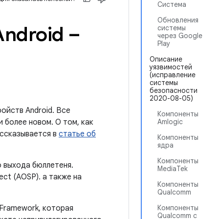
Система
Обновления
ndroid –
системы
через Google
Play
Описание
уязвимостей
(исправление
системы
безопасности
2020-08-05)
ойств Android. Все
Компоненты
 более новом. О том, как
Amlogic
ассказывается в
статье об
Компоненты
ядра
Компоненты
о выхода бюллетеня.
MediaTek
ct (AOSP). а также на
Компоненты
Qualcomm
 Framework, которая
Компоненты
Qualcomm с