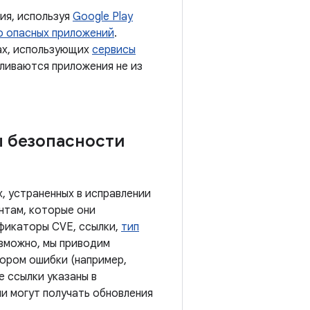
ия, используя
Google Play
о опасных приложений
.
тах, использующих
сервисы
вливаются приложения не из
ы безопасности
, устраненных в исправлении
нтам, которые они
ификаторы CVE, ссылки,
тип
озможно, мы приводим
тором ошибки (например,
е ссылки указаны в
ии могут получать обновления