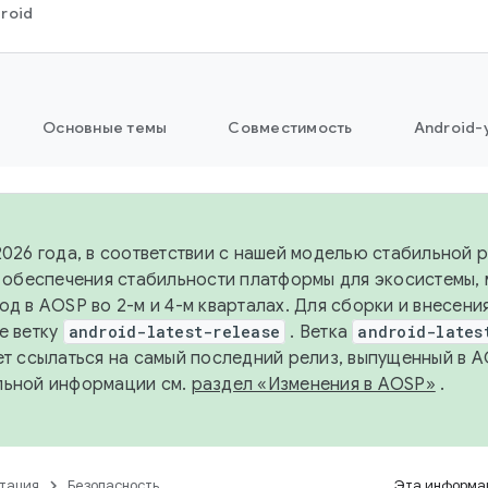
roid
Основные темы
Совместимость
Android-
2026 года, в соответствии с нашей моделью стабильной
я обеспечения стабильности платформы для экосистемы,
од в AOSP во 2-м и 4-м кварталах. Для сборки и внесени
е ветку
android-latest-release
. Ветка
android-lates
ет ссылаться на самый последний релиз, выпущенный в A
льной информации см.
раздел «Изменения в AOSP»
.
тация
Безопасность
Эта информац