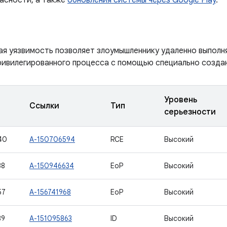
асности, а также
обновления системы через Google Play
.
ая уязвимость позволяет злоумышленнику удаленно выполн
ривилегированного процесса с помощью специально создан
Уровень
Ссылки
Тип
серьезности
40
A-150706594
RCE
Высокий
38
A-150946634
EoP
Высокий
57
A-156741968
EoP
Высокий
39
A-151095863
ID
Высокий