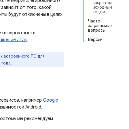
ексте непривилегированного
закрытым
зависит от того, какой
исходным
кодом
иты будут отключены в целях
Часто
задаваемые
вопросы
ить вероятность
ащение атак
.
Версии
х встроенного ПО для
0 года
.
сервисов, например
Google
язвимостей Android.
 поэтому мы рекомендуем