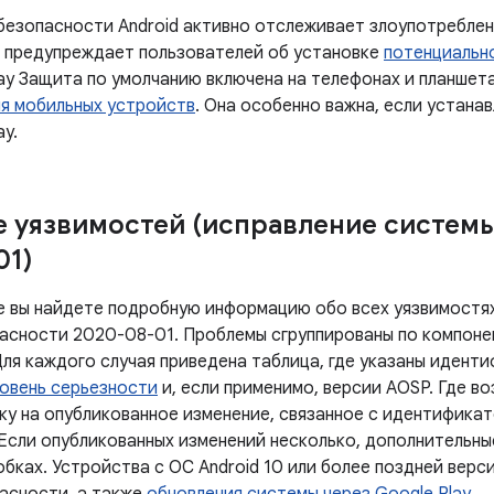
безопасности Android активно отслеживает злоупотреблен
и предупреждает пользователей об установке
потенциальн
lay Защита по умолчанию включена на телефонах и планше
ля мобильных устройств
. Она особенно важна, если устана
ay.
 уязвимостей (исправление систем
01)
е вы найдете подробную информацию обо всех уязвимостях
асности 2020-08-01. Проблемы сгруппированы по компоне
Для каждого случая приведена таблица, где указаны идент
овень серьезности
и, если применимо, версии AOSP. Где в
ку на опубликованное изменение, связанное с идентифика
 Если опубликованных изменений несколько, дополнительны
бках. Устройства с ОС Android 10 или более поздней верс