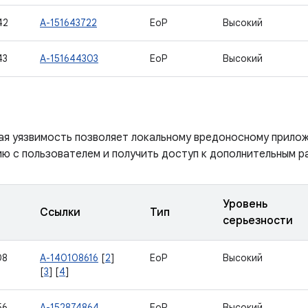
42
A-151643722
EoP
Высокий
43
A-151644303
EoP
Высокий
ая уязвимость позволяет локальному вредоносному прило
ю с пользователем и получить доступ к дополнительным р
Уровень
Ссылки
Тип
серьезности
08
A-140108616
[
2
]
EoP
Высокий
[
3
] [
4
]
56
A-152874864
EoP
Высокий