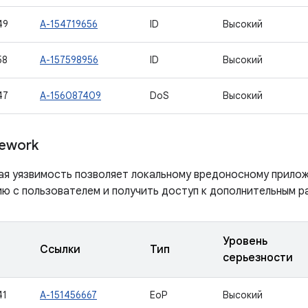
49
A-154719656
ID
Высокий
58
A-157598956
ID
Высокий
47
A-156087409
DoS
Высокий
ework
ая уязвимость позволяет локальному вредоносному прило
ю с пользователем и получить доступ к дополнительным р
Уровень
Ссылки
Тип
серьезности
41
A-151456667
EoP
Высокий