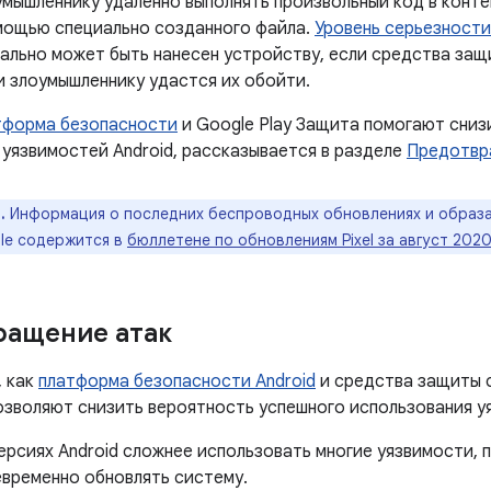
умышленнику удаленно выполнять произвольный код в конт
мощью специально созданного файла.
Уровень серьезности
ально может быть нанесен устройству, если средства защ
и злоумышленнику удастся их обойти.
тформа безопасности
и Google Play Защита помогают сниз
 уязвимостей Android, рассказывается в разделе
Предотвр
.
Информация о последних беспроводных обновлениях и образа
le содержится в
бюллетене по обновлениям Pixel за август 202
ращение атак
, как
платформа безопасности Android
и средства защиты 
позволяют снизить вероятность успешного использования у
ерсиях Android сложнее использовать многие уязвимости,
евременно обновлять систему.