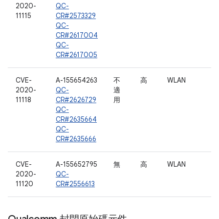
2020-
QC-
11115
CR#2573329
QC-
CR#2617004
QC-
CR#2617005
CVE-
A-155654263
不
高
WLAN
2020-
QC-
適
11118
CR#2626729
用
QC-
CR#2635664
QC-
CR#2635666
CVE-
A-155652795
無
高
WLAN
2020-
QC-
11120
CR#2556613