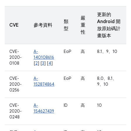
更新的
嚴
類
Android 開
CVE
參考資料
重
型
放原始碼計
性
畫版本
CVE-
A-
EoP
高
8.1、9、10
2020-
140108616
0108
[
2
] [
3
] [
4
]
CVE-
A-
EoP
高
8.0、8.1、
2020-
152874864
9、10
0256
CVE-
A-
ID
高
10
2020-
154627439
0248