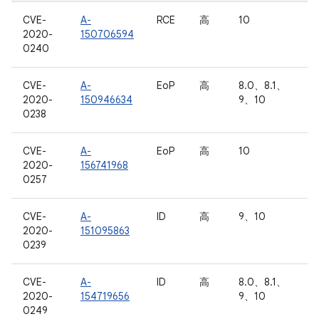
CVE-
A-
RCE
高
10
2020-
150706594
0240
CVE-
A-
EoP
高
8.0、8.1、
2020-
150946634
9、10
0238
CVE-
A-
EoP
高
10
2020-
156741968
0257
CVE-
A-
ID
高
9、10
2020-
151095863
0239
CVE-
A-
ID
高
8.0、8.1、
2020-
154719656
9、10
0249