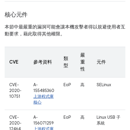
核心元件
本節中最嚴重的漏洞可能會讓本機攻擊者得以規避使用者互
動要求，藉此取得其他權限。
嚴
類
CVE
參考資料
重
元件
型
性
CVE-
A-
EoP
高
SELinux
2020-
155485360
10751
上游程式庫
核心
CVE-
A-
EoP
高
Linux USB 子
2020-
156071259
系統
12464
上游程式庫