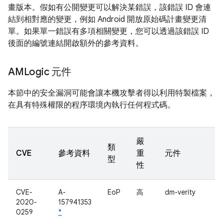
畫版本。假如有公開變更可以解決某錯誤，該錯誤 ID 會連
結到相對應的變更，例如 Android 開放原始碼計畫變更清
單。如果單一錯誤有多項相關變更，您可以透過該錯誤 ID
後面的編號連結開啟額外的參考資料。
AMLogic 元件
本節中的安全漏洞可能會讓本機攻擊者得以利用特製檔案，
在具有特殊權限的程序環境內執行任何程式碼。
嚴
類
CVE
參考資料
重
元件
型
性
CVE-
A-
EoP
高
dm-verity
2020-
157941353
0259
*