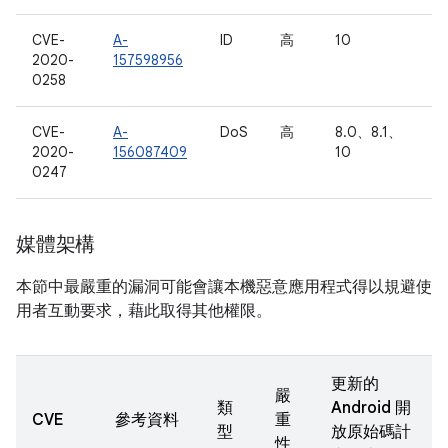
CVE-
A-
ID
高
10
2020-
157598956
0258
CVE-
A-
DoS
高
8.0、8.1、
2020-
156087409
10
0247
媒體架構
本節中最嚴重的漏洞可能會讓本機惡意應用程式得以規避使
用者互動要求，藉此取得其他權限。
更新的
嚴
類
Android 開
CVE
參考資料
重
型
放原始碼計
性