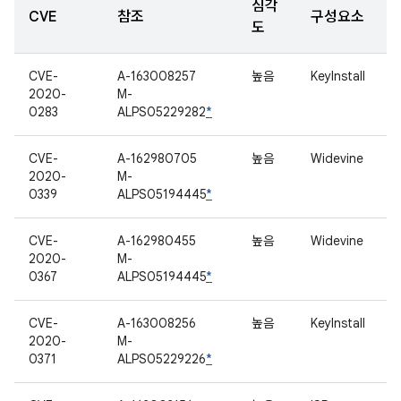
심각
CVE
참조
구성요소
도
CVE-
A-163008257
높음
KeyInstall
2020-
M-
0283
ALPS05229282
*
CVE-
A-162980705
높음
Widevine
2020-
M-
0339
ALPS05194445
*
CVE-
A-162980455
높음
Widevine
2020-
M-
0367
ALPS05194445
*
CVE-
A-163008256
높음
KeyInstall
2020-
M-
0371
ALPS05229226
*