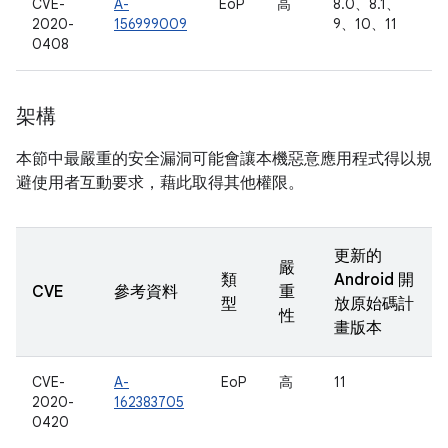
CVE-
A-
EoP
高
8.0、8.1、
2020-
156999009
9、10、11
0408
架構
本節中最嚴重的安全漏洞可能會讓本機惡意應用程式得以規
避使用者互動要求，藉此取得其他權限。
更新的
嚴
類
Android 開
CVE
參考資料
重
型
放原始碼計
性
畫版本
CVE-
A-
EoP
高
11
2020-
162383705
0420