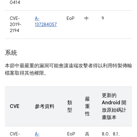
0414
CVE-
A-
EoP
中
9
2019-
137284057
2194
系統
本節中最嚴重的漏洞可能會讓遠端攻擊者得以利用特製傳輸
檔案取得其他權限。
更新的
嚴
類
Android 開
CVE
參考資料
重
型
放原始碼計
性
畫版本
CVE-
A-
EoP
高
8.0、8.1、