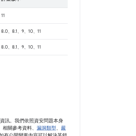
11
8.0、8.1、9、10、11
8.0、8.1、9、10、11
詳細資訊。我們依照資安問題本身
D、相關參考資料、
漏洞類型
、
嚴
。假如有公開變更內容可以解決某錯