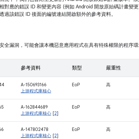
對應的錯誤 ID 和變更內容 (例如 Android 開放原始碼計畫
透過該錯誤 ID 後面的編號連結開啟額外的參考資料。
安全漏洞，可能會讓本機惡意應用程式在具有特殊權限的程序環
參考資料
類型
嚴重性
44
A-150693166
EoP
高
上游程式庫核心
65
A-162844689
EoP
高
上游程式庫核心
[
2
]
66
A-147802478
EoP
高
上游程式庫核心
[
2
]