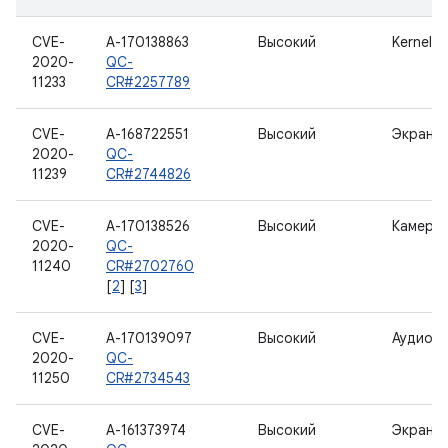
CVE-
A-170138863
Высокий
Kernel
2020-
QC-
11233
CR#2257789
CVE-
A-168722551
Высокий
Экран
2020-
QC-
11239
CR#2744826
CVE-
A-170138526
Высокий
Камера
2020-
QC-
11240
CR#2702760
[
2
] [
3
]
CVE-
A-170139097
Высокий
Аудио
2020-
QC-
11250
CR#2734543
CVE-
A-161373974
Высокий
Экран