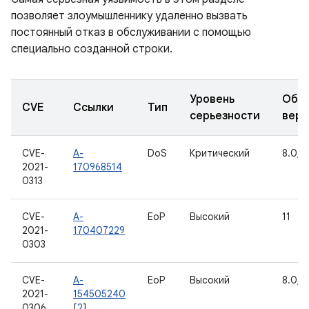
позволяет злоумышленнику удаленно вызвать
постоянный отказ в обслуживании с помощью
специально созданной строки.
Уровень
Обн
CVE
Ссылки
Тип
серьезности
верс
CVE-
A-
DoS
Критический
8.0, 8
2021-
170968514
0313
CVE-
A-
EoP
Высокий
11
2021-
170407229
0303
CVE-
A-
EoP
Высокий
8.0, 8
2021-
154505240
0306
[
2
]