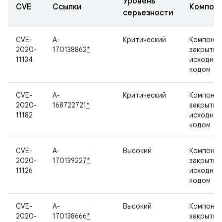
Уровень
CVE
Ссылки
Компон
серьезности
CVE-
A-
Критический
Компонен
2020-
170138862
*
закрытым
11134
исходны
кодом
CVE-
A-
Критический
Компонен
2020-
168722721
*
закрытым
11182
исходны
кодом
CVE-
A-
Высокий
Компонен
2020-
170139227
*
закрытым
11126
исходны
кодом
CVE-
A-
Высокий
Компонен
2020-
170138666
*
закрытым