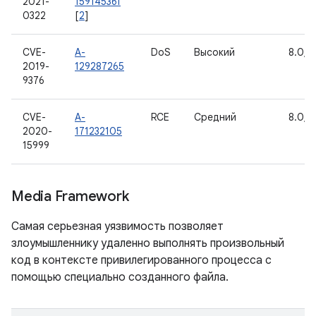
2021-
159145361
0322
[
2
]
CVE-
A-
DoS
Высокий
8.0, 8
2019-
129287265
9376
CVE-
A-
RCE
Средний
8.0, 8
2020-
171232105
15999
Media Framework
Самая серьезная уязвимость позволяет
злоумышленнику удаленно выполнять произвольный
код в контексте привилегированного процесса с
помощью специально созданного файла.