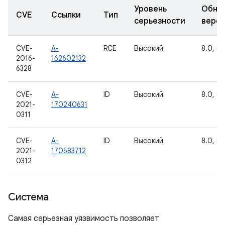
Уровень
Обно
CVE
Ссылки
Тип
серьезности
верс
CVE-
A-
RCE
Высокий
8.0, 8.1
2016-
162602132
6328
CVE-
A-
ID
Высокий
8.0, 8.1
2021-
170240631
0311
CVE-
A-
ID
Высокий
8.0, 8.1
2021-
170583712
0312
Система
Самая серьезная уязвимость позволяет