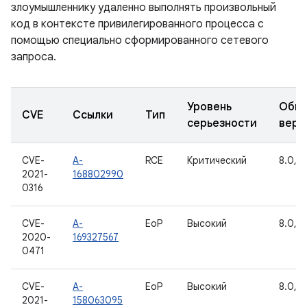
злоумышленнику удаленно выполнять произвольный
код в контексте привилегированного процесса с
помощью специально сформированного сетевого
запроса.
Уровень
Обно
CVE
Ссылки
Тип
серьезности
верс
CVE-
A-
RCE
Критический
8.0, 8.
2021-
168802990
0316
CVE-
A-
EoP
Высокий
8.0, 8.
2020-
169327567
0471
CVE-
A-
EoP
Высокий
8.0, 8.
2021-
158063095