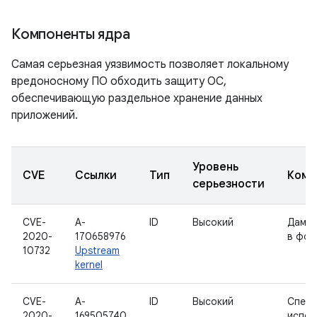
Компоненты ядра
Самая серьезная уязвимость позволяет локальному
вредоносному ПО обходить защиту ОС,
обеспечивающую раздельное хранение данных
приложений.
Уровень
CVE
Ссылки
Тип
Комп
серьезности
CVE-
A-
ID
Высокий
Дампы
2020-
170658976
в фор
10732
Upstream
kernel
CVE-
A-
ID
Высокий
Спеку
2020-
169505740
испол