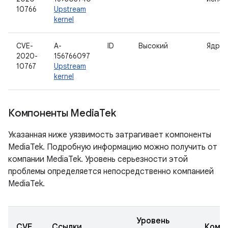
10766
Upstream
kernel
CVE-
A-
ID
Высокий
Ядро 
2020-
156766097
10767
Upstream
kernel
Компоненты Media
Tek
Указанная ниже уязвимость затрагивает компоненты
MediaTek. Подробную информацию можно получить от
компании MediaTek. Уровень серьезности этой
проблемы определяется непосредственно компанией
MediaTek.
Уровень
CVE
Ссылки
Комп