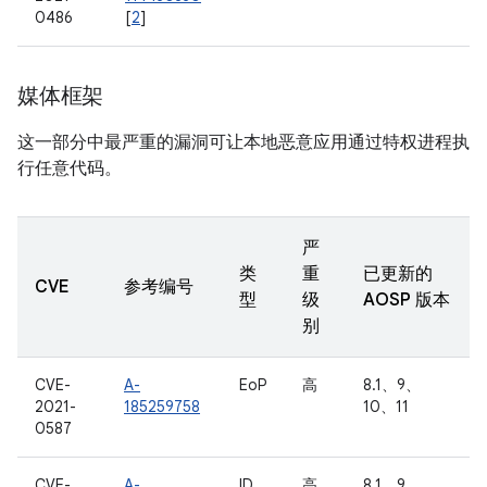
0486
[
2
]
媒体框架
这一部分中最严重的漏洞可让本地恶意应用通过特权进程执
行任意代码。
严
类
重
已更新的
CVE
参考编号
型
级
AOSP 版本
别
CVE-
A-
EoP
高
8.1、9、
2021-
185259758
10、11
0587
CVE-
A-
ID
高
8.1、9、