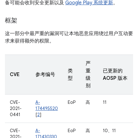
备可能会收到安全更新以及
Google Play 系统更新
。
框架
这一部分中最严重的漏洞可让本地恶意应用绕过用户互动要
求来获得额外的权限。
严
类
重
已更新的
CVE
参考编号
型
级
AOSP 版本
别
CVE-
A-
EoP
高
11
2021-
174495520
0441
[
2
]
CVE-
A-
EoP
高
10、11
2021-
171430330