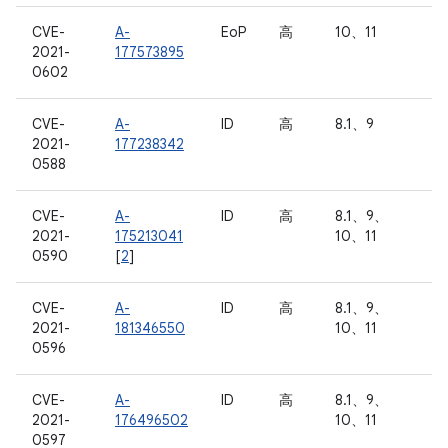
CVE-
A-
EoP
高
10、11
2021-
177573895
0602
CVE-
A-
ID
高
8.1、9
2021-
177238342
0588
CVE-
A-
ID
高
8.1、9、
2021-
175213041
10、11
0590
[
2
]
CVE-
A-
ID
高
8.1、9、
2021-
181346550
10、11
0596
CVE-
A-
ID
高
8.1、9、
2021-
176496502
10、11
0597