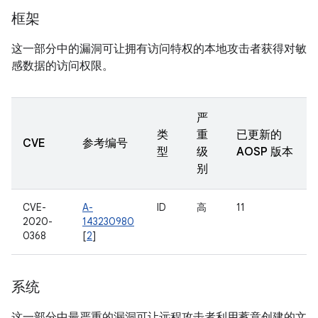
框架
这一部分中的漏洞可让拥有访问特权的本地攻击者获得对敏
感数据的访问权限。
严
类
重
已更新的
CVE
参考编号
型
级
AOSP 版本
别
CVE-
A-
ID
高
11
2020-
143230980
0368
[
2
]
系统
这一部分中最严重的漏洞可让远程攻击者利用蓄意创建的文