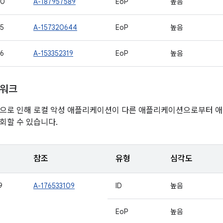
40
A-187957589
EoP
높음
5
A-157320644
EoP
높음
6
A-153352319
EoP
높음
임워크
점으로 인해 로컬 악성 애플리케이션이 다른 애플리케이션으로부터 
회할 수 있습니다.
참조
유형
심각도
9
A-176533109
ID
높음
EoP
높음