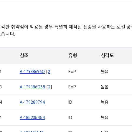
심각한 취약점이 악용될 경우 특별히 제작된 전송을 사용하는 로컬 공
있습니다.
참조
유형
심각도
1
A-179386960
[
2
]
EoP
높음
3
A-179386068
[
2
]
EoP
높음
4
A-179289794
ID
높음
1
A-185235454
ID
높음