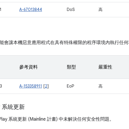
1
A-67013844
DoS
高
能會讓本機惡意應用程式在具有特殊權限的程序環境內執行任何
參考資料
類型
嚴重性
3
A-153358911
[
2
]
EoP
高
ay 系統更新
 Play 系統更新 (Mainline 計畫) 中未解決任何安全性問題。