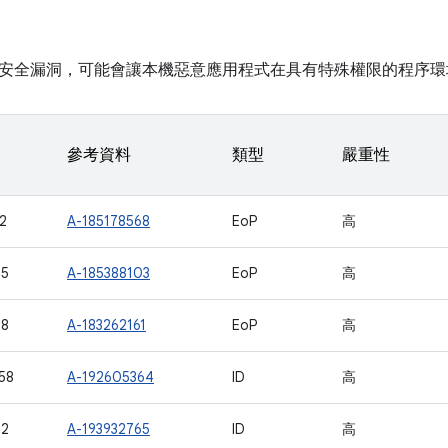
安全漏洞，可能會讓本機惡意應用程式在具有特殊權限的程序環
參考資料
類型
嚴重性
2
A-185178568
EoP
高
05
A-185388103
EoP
高
08
A-183262161
EoP
高
58
A-192605364
ID
高
02
A-193932765
ID
高