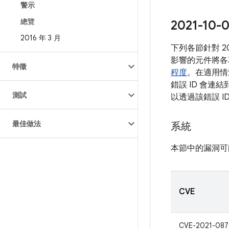
警示
總覽
2021-1
2016 年 3 月
下列各節針對 
影響的元件將各
特徵
程度
。在適用情
錯誤 ID 會連
測試
以透過該錯誤 
最佳做法
系統
本節中的漏洞可
CVE
CVE-2021-08