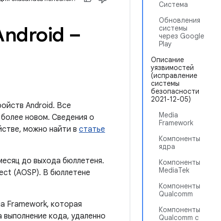
Система
Обновления
ndroid –
системы
через Google
Play
Описание
уязвимостей
(исправление
системы
безопасности
2021-12-05)
ойств Android. Все
Media
 более новом. Сведения о
Framework
йстве, можно найти в
статье
Компоненты
ядра
месяц до выхода бюллетеня.
Компоненты
MediaTek
ect (AOSP). В бюллетене
Компоненты
Qualcomm
ia Framework, которая
Компоненты
 выполнение кода, удаленно
Qualcomm с