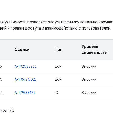
ая уязвимость позволяет злоумышленнику локально наруша
ний к правам доступа и взаимодействию с пользователем.
Уровень
Ссылки
Тип
серьезности
5
A-192085766
EoP
Высокий
70
A-196970023
EoP
Высокий
04
A-179338675
ID
Высокий
ework