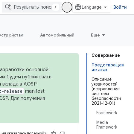
/
Войти
устройства
Автомобильный
Ещё
Содержание
Предотвращен
 разработки основной
ие атак
 мы будем публиковать
Описание
я вклада в AOSP
уязвимостей
(исправление
t-release
manifest
системы
OSP. Для получения
безопасности
2021-12-01)
Framework
Media
Framework
ия оказалась полезной?