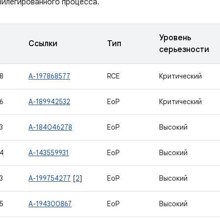
вилегированного процесса.
Уровень
Ссылки
Тип
серьезности
8
A-197868577
RCE
Критический
6
A-189942532
EoP
Критический
3
A-184046278
EoP
Высокий
4
A-143559931
EoP
Высокий
3
A-199754277
[
2
]
EoP
Высокий
5
A-194300867
EoP
Высокий