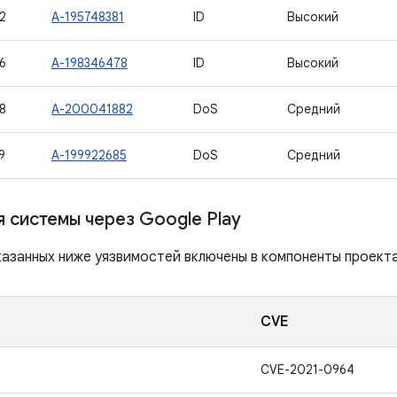
2
A-195748381
ID
Высокий
6
A-198346478
ID
Высокий
8
A-200041882
DoS
Средний
9
A-199922685
DoS
Средний
 системы через Google Play
азанных ниже уязвимостей включены в компоненты проекта 
CVE
CVE-2021-0964