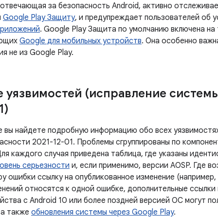
 отвечающая за безопасность Android, активно отслеживае
я
Google Play Защиту
, и предупреждает пользователей об 
приложений
. Google Play Защита по умолчанию включена на
ующих
Google для мобильных устройств
. Она особенно важн
я не из Google Play.
 уязвимостей (исправление систем
1)
е вы найдете подробную информацию обо всех уязвимостях
асности 2021-12-01. Проблемы сгруппированы по компонен
Для каждого случая приведена таблица, где указаны идент
овень серьезности
и, если применимо, версии AOSP. Где в
у ошибки ссылку на опубликованное изменение (например, 
енений относятся к одной ошибке, дополнительные ссылки
йства с Android 10 или более поздней версией ОС могут п
 а также
обновления системы через Google Play
.