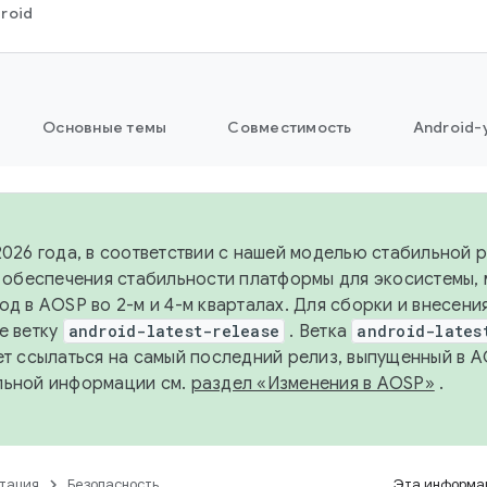
roid
Основные темы
Совместимость
Android-
2026 года, в соответствии с нашей моделью стабильной
я обеспечения стабильности платформы для экосистемы,
од в AOSP во 2-м и 4-м кварталах. Для сборки и внесени
е ветку
android-latest-release
. Ветка
android-lates
ет ссылаться на самый последний релиз, выпущенный в A
льной информации см.
раздел «Изменения в AOSP»
.
тация
Безопасность
Эта информац