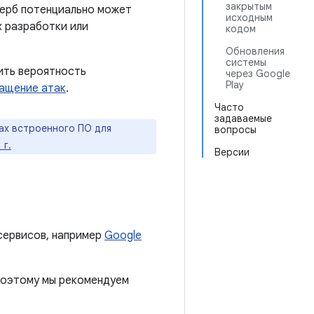
закрытым
щерб потенциально может
исходным
х разработки или
кодом
Обновления
системы
ить вероятность
через Google
Play
ащение атак
.
Часто
задаваемые
ах встроенного ПО для
вопросы
 г.
Версии
сервисов, например
Google
 поэтому мы рекомендуем