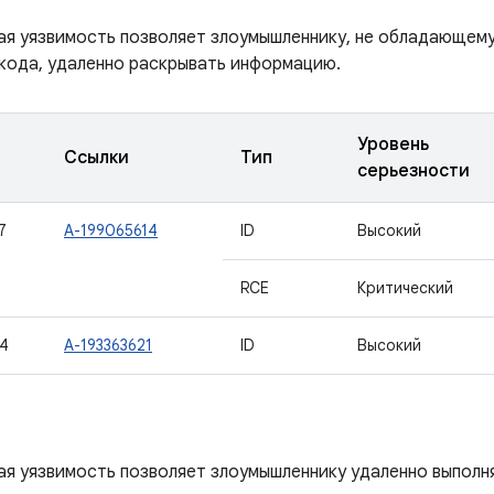
ая уязвимость позволяет злоумышленнику, не обладающем
 кода, удаленно раскрывать информацию.
Уровень
Ссылки
Тип
серьезности
7
A-199065614
ID
Высокий
RCE
Критический
4
A-193363621
ID
Высокий
ая уязвимость позволяет злоумышленнику удаленно выполн