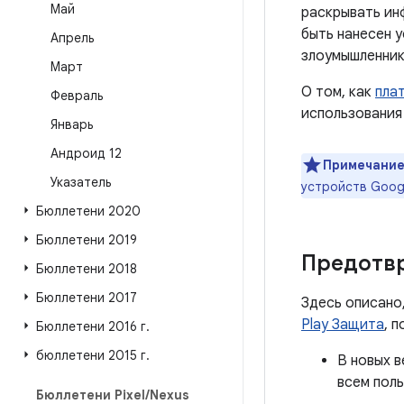
Май
раскрывать и
быть нанесен 
Апрель
злоумышленник
Март
О том, как
пла
Февраль
использования
Январь
Андроид 12
Примечание
Указатель
устройств Goog
Бюллетени 2020
Бюллетени 2019
Предотв
Бюллетени 2018
Бюллетени 2017
Здесь описано
Play Защита
, 
Бюллетени 2016 г
.
бюллетени 2015 г
.
В новых в
всем пол
Бюллетени Pixel
/
Nexus