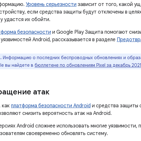
нформацию.
Уровень серьезности
зависит от того, какой у
устройству, если средства защиты будут отключены в целя
у удастся их обойти.
тформа безопасности
и Google Play Защита помогают сниз
 уязвимостей Android, рассказывается в разделе
Предотвр
.
Информацию о последних беспроводных обновлениях и образ
le вы найдете в
бюллетене по обновлениям Pixel за декабрь 2021
ращение атак
, как
платформа безопасности Android
и средства защиты 
позволяют снизить вероятность атак на Android.
ерсиях Android сложнее использовать многие уязвимости,
ьзователям своевременно обновлять систему.