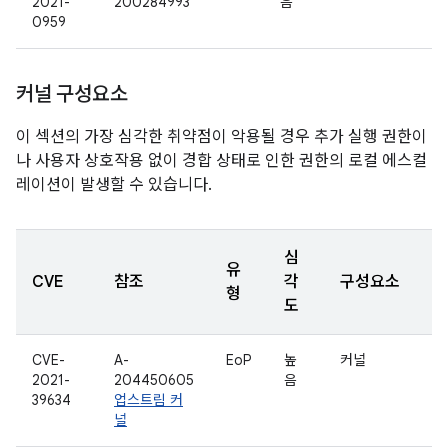
2021-
200284993
음
0959
커널 구성요소
이 섹션의 가장 심각한 취약점이 악용될 경우 추가 실행 권한이
나 사용자 상호작용 없이 경합 상태로 인한 권한의 로컬 에스컬
레이션이 발생할 수 있습니다.
심
유
CVE
참조
각
구성요소
형
도
CVE-
A-
EoP
높
커널
2021-
204450605
음
39634
업스트림 커
널