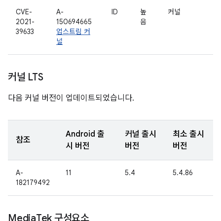
CVE-
A-
ID
높
커널
2021-
150694665
음
39633
업스트림 커
널
커널 LTS
다음 커널 버전이 업데이트되었습니다.
Android 출
커널 출시
최소 출시
참조
시 버전
버전
버전
A-
11
5.4
5.4.86
182179492
Media
Tek 구성요소