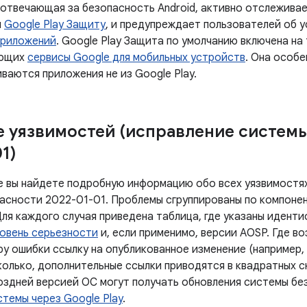
 отвечающая за безопасность Android, активно отслеживае
я
Google Play Защиту
, и предупреждает пользователей об 
приложений
. Google Play Защита по умолчанию включена на
ующих
сервисы Google для мобильных устройств
. Она особе
ваются приложения не из Google Play.
 уязвимостей (исправление систем
1)
е вы найдете подробную информацию обо всех уязвимостях
асности 2022-01-01. Проблемы сгруппированы по компонен
Для каждого случая приведена таблица, где указаны идент
овень серьезности
и, если применимо, версии AOSP. Где в
у ошибки ссылку на опубликованное изменение (например, 
олько, дополнительные ссылки приводятся в квадратных ск
поздней версией ОС могут получать обновления системы бе
темы через Google Play
.