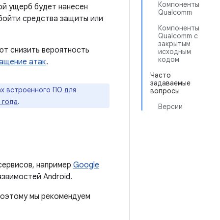
Компоненты
ой ущерб будет нанесен
Qualcomm
обойти средства защиты или
Компоненты
Qualcomm с
закрытым
ют снизить вероятность
исходным
кодом
ащение атак
.
Часто
задаваемые
х встроенного ПО для
вопросы
 года
.
Версии
сервисов, например
Google
язвимостей Android.
 поэтому мы рекомендуем