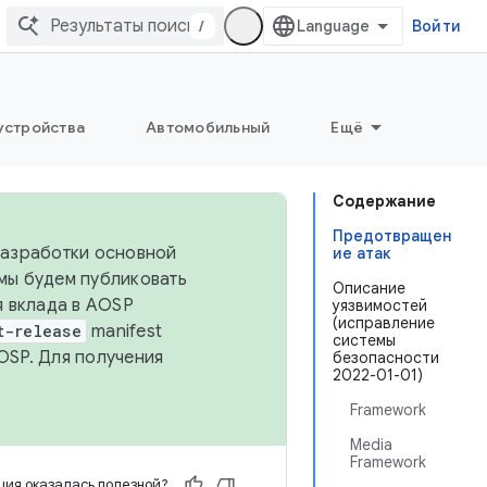
/
Войти
устройства
Автомобильный
Ещё
Содержание
Предотвращен
 разработки основной
ие атак
 мы будем публиковать
Описание
я вклада в AOSP
уязвимостей
(исправление
t-release
manifest
системы
OSP. Для получения
безопасности
2022-01-01)
Framework
Media
Framework
ия оказалась полезной?