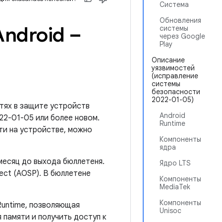
Система
Обновления
ndroid –
системы
через Google
Play
Описание
уязвимостей
(исправление
системы
безопасности
2022-01-05)
тях в защите устройств
Android
022-01-05 или более новом.
Runtime
ти на устройстве, можно
Компоненты
ядра
месяц до выхода бюллетеня.
Ядро LTS
ect (AOSP). В бюллетене
Компоненты
MediaTek
Компоненты
Runtime, позволяющая
Unisoc
 памяти и получить доступ к