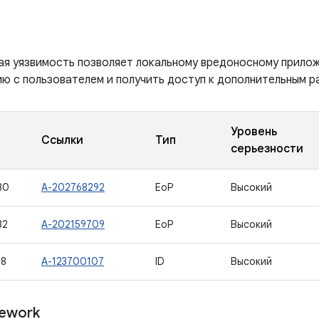
ая уязвимость позволяет локальному вредоносному прило
ю с пользователем и получить доступ к дополнительным р
Уровень
Ссылки
Тип
серьезности
30
A-202768292
EoP
Высокий
32
A-202159709
EoP
Высокий
38
A-123700107
ID
Высокий
ework