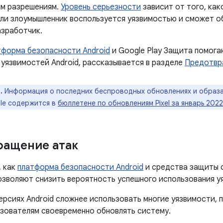
м разрешениям.
Уровень серьезности
зависит от того, как
сли злоумышленник воспользуется уязвимостью и сможет 
азработчик.
тформа безопасности Android
и Google Play Защита помога
 уязвимостей Android, рассказывается в разделе
Предотвр
.
Информация о последних беспроводных обновлениях и образа
le содержится в
бюллетене по обновлениям Pixel за январь 2022
ращение атак
, как
платформа безопасности Android
и средства защиты 
позволяют снизить вероятность успешного использования у
ерсиях Android сложнее использовать многие уязвимости,
ьзователям своевременно обновлять систему.