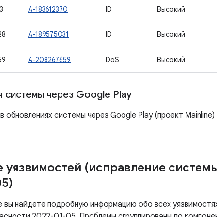
3
A-183612370
ID
Высокий
28
A-189575031
ID
Высокий
59
A-208267659
DoS
Высокий
 системы через Google Play
в обновлениях системы через Google Play (проект Mainline)
 уязвимостей (исправление систем
05)
е вы найдете подробную информацию обо всех уязвимостях
асности 2022-01-05. Проблемы сгруппированы по компоне