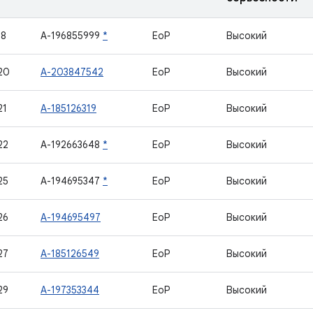
18
A-196855999
*
EoP
Высокий
20
A-203847542
EoP
Высокий
21
A-185126319
EoP
Высокий
22
A-192663648
*
EoP
Высокий
25
A-194695347
*
EoP
Высокий
26
A-194695497
EoP
Высокий
27
A-185126549
EoP
Высокий
29
A-197353344
EoP
Высокий