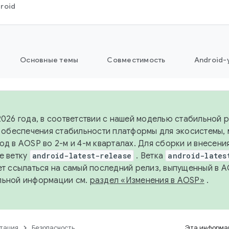
roid
Основные темы
Совместимость
Android-
2026 года, в соответствии с нашей моделью стабильной
я обеспечения стабильности платформы для экосистемы,
од в AOSP во 2-м и 4-м кварталах. Для сборки и внесени
е ветку
android-latest-release
. Ветка
android-lates
ет ссылаться на самый последний релиз, выпущенный в A
льной информации см.
раздел «Изменения в AOSP»
.
тация
Безопасность
Эта информац