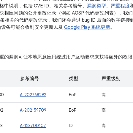
中说明，包括 CVE ID、相关参考编号、
漏洞类型
、
严重程度
相应问题的公开更改记录（例如 AOSP 代码更改列表），我们会将 
有多条相关的代码更改记录，我们还会通过 bug ID 后面的数字链接到
本的设备可能会收到安全更新以及
Google Play 系统更新
。
重的漏洞可让本地恶意应用绕过用户互动要求来获得额外的权限
参考编号
类型
严重级别
30
A-202768292
EoP
高
32
A-202159709
EoP
高
38
A-123700107
ID
高