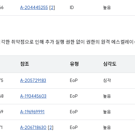
66
A-204445255
[
2
]
ID
높음
심각한 취약점으로 인해 추가 실행 권한 없이 권한의 원격 에스컬레이
참조
유형
심각도
75
A-205729183
EoP
심각
68
A-193445603
EoP
높음
69
A-196969991
EoP
높음
71
A-206718630
[
2
]
EoP
높음