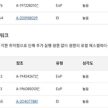
76
A-197228210
*
EoP
높음
64
A-203938029
ID
높음
임워크
심각한 취약점으로 인해 추가 실행 권한 없이 권한의 로컬 에스컬레이
참조
유형
심각도
12
A-194342672
*
EoP
높음
13
A-196085005
*
EoP
높음
65
A-204077881
ID
높음