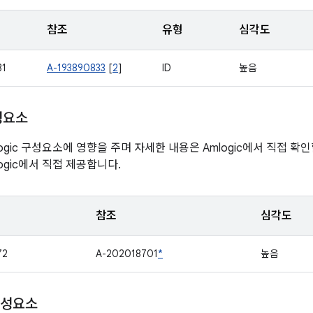
참조
유형
심각도
31
A-193890833
[
2
]
ID
높음
구성요소
ogic 구성요소에 영향을 주며 자세한 내용은 Amlogic에서 직접 확
ogic에서 직접 제공합니다.
참조
심각도
72
A-202018701
*
높음
구성요소