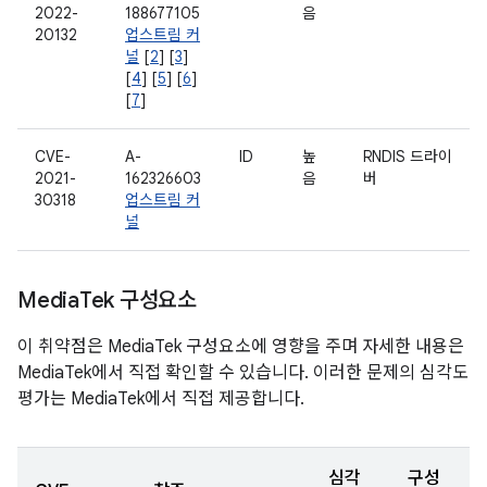
2022-
188677105
음
20132
업스트림 커
널
[
2
] [
3
]
[
4
] [
5
] [
6
]
[
7
]
CVE-
A-
ID
높
RNDIS 드라이
2021-
162326603
음
버
30318
업스트림 커
널
Media
Tek 구성요소
이 취약점은 MediaTek 구성요소에 영향을 주며 자세한 내용은
MediaTek에서 직접 확인할 수 있습니다. 이러한 문제의 심각도
평가는 MediaTek에서 직접 제공합니다.
심각
구성