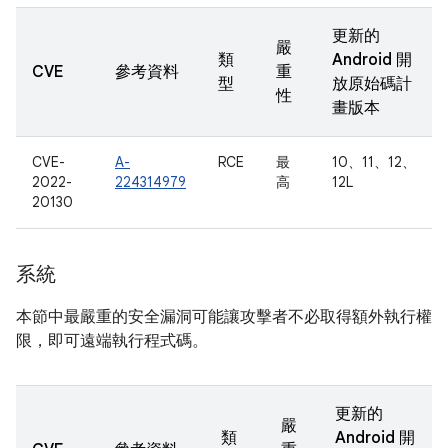
更新的
嚴
類
Android 開
CVE
參考資料
重
型
放原始碼計
性
畫版本
CVE-
A-
RCE
最
10、11、12、
2022-
224314979
高
12L
20130
系統
本節中最嚴重的安全漏洞可能讓攻擊者不必取得額外執行權
限，即可遠端執行程式碼。
更新的
嚴
類
Android 開