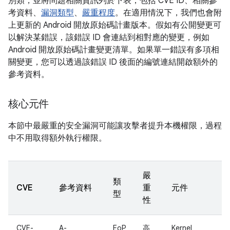
別類，並將問題相關資訊列於下表，包括 CVE ID、相關參
考資料、
漏洞類型
、
嚴重程度
。在適用情況下，我們也會附
上更新的 Android 開放原始碼計畫版本。假如有公開變更可
以解決某錯誤，該錯誤 ID 會連結到相對應的變更，例如
Android 開放原始碼計畫變更清單。如果單一錯誤有多項相
關變更，您可以透過該錯誤 ID 後面的編號連結開啟額外的
參考資料。
核心元件
本節中最嚴重的安全漏洞可能讓攻擊者提升本機權限，過程
中不用取得額外執行權限。
嚴
類
CVE
參考資料
重
元件
型
性
CVE-
A-
EoP
高
Kernel