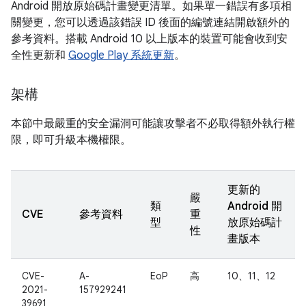
Android 開放原始碼計畫變更清單。如果單一錯誤有多項相
關變更，您可以透過該錯誤 ID 後面的編號連結開啟額外的
參考資料。搭載 Android 10 以上版本的裝置可能會收到安
全性更新和
Google Play 系統更新
。
架構
本節中最嚴重的安全漏洞可能讓攻擊者不必取得額外執行權
限，即可升級本機權限。
更新的
嚴
類
Android 開
CVE
參考資料
重
型
放原始碼計
性
畫版本
CVE-
A-
EoP
高
10、11、12
2021-
157929241
39691