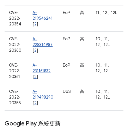
CVE-
A-
EoP
高
11、12、12L
2022-
219546241
20354
[
2
]
CVE-
A-
EoP
高
10、11、
2022-
228314987
12、12L
20360
[
2
]
CVE-
A-
EoP
高
10、11、
2022-
231161832
12、12L
20361
[
2
]
CVE-
A-
DoS
高
10、11、
2022-
219498290
12、12L
20355
[
2
]
Google Play 系統更新