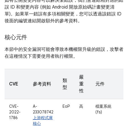
如有公開變更內容可以解決某錯誤，我們會連結相對應的錯
誤 ID 和變更內容 (例如 Android 開放原始碼計畫變更清
單)。如果單一錯誤有多項相關變更，您可以透過該錯誤 ID
後面的編號連結開啟額外的參考資料。
核心元件
本節中的安全漏洞可能會導致本機權限升級的錯誤，攻擊者
在這種情況下需要使用者執行權限。
嚴
類
CVE
參考資料
重
元件
型
性
CVE-
A-
EoP
高
檔案系統
2022-
233078742
(fs)
1786
上游程式庫
核心