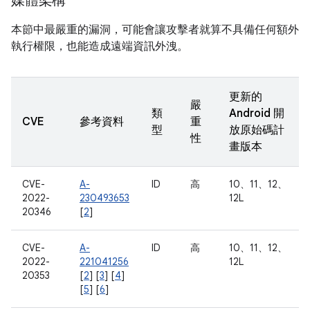
媒體架構
本節中最嚴重的漏洞，可能會讓攻擊者就算不具備任何額外
執行權限，也能造成遠端資訊外洩。
更新的
嚴
類
Android 開
CVE
參考資料
重
型
放原始碼計
性
畫版本
CVE-
A-
ID
高
10、11、12、
2022-
230493653
12L
20346
[
2
]
CVE-
A-
ID
高
10、11、12、
2022-
221041256
12L
20353
[
2
] [
3
] [
4
]
[
5
] [
6
]