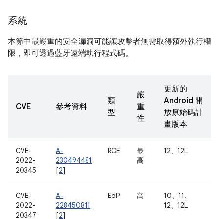
系統
本節中最嚴重的安全漏洞可能讓攻擊者無需取得額外執行權
限，即可透過藍牙遠端執行程式碼。
更新的
嚴
類
Android 開
CVE
參考資料
重
型
放原始碼計
性
畫版本
CVE-
A-
RCE
最
12、12L
2022-
230494481
高
20345
[
2
]
CVE-
A-
EoP
高
10、11、
2022-
228450811
12、12L
20347
[
2
]