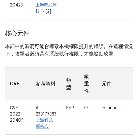
20423
上游程式庫
核心
[
2
]
核心元件
本節中的漏洞可能會導致本機權限提升的錯誤。在這種情況
下，攻擊者必須具有系統執行權限，才能發動攻擊。
嚴
類
CVE
參考資料
重
元件
型
性
CVE-
A-
EoP
中
io_uring
2022-
238177383
20409
上游程式
庫核心