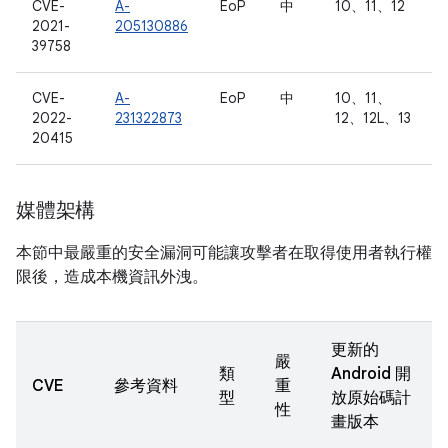
CVE-
A-
EoP
中
10、11、12
2021-
205130886
39758
CVE-
A-
EoP
中
10、11、
2022-
231322873
12、12L、13
20415
媒體架構
本節中最嚴重的安全漏洞可能讓攻擊者在取得使用者執行權
限後，造成本機資訊外洩。
更新的
嚴
類
Android 開
CVE
參考資料
重
型
放原始碼計
性
畫版本