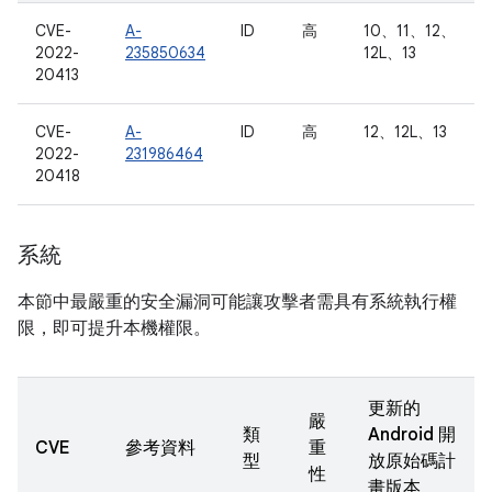
CVE-
A-
ID
高
10、11、12、
2022-
235850634
12L、13
20413
CVE-
A-
ID
高
12、12L、13
2022-
231986464
20418
系統
本節中最嚴重的安全漏洞可能讓攻擊者需具有系統執行權
限，即可提升本機權限。
更新的
嚴
類
Android 開
CVE
參考資料
重
型
放原始碼計
性
畫版本