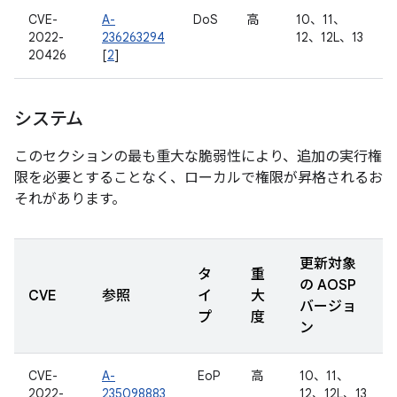
CVE-
A-
DoS
高
10、11、
2022-
236263294
12、12L、13
20426
[
2
]
システム
このセクションの最も重大な脆弱性により、追加の実行権
限を必要とすることなく、ローカルで権限が昇格されるお
それがあります。
更新対象
タ
重
の AOSP
CVE
参照
イ
大
バージョ
プ
度
ン
CVE-
A-
EoP
高
10、11、
2022-
235098883
12、12L、13