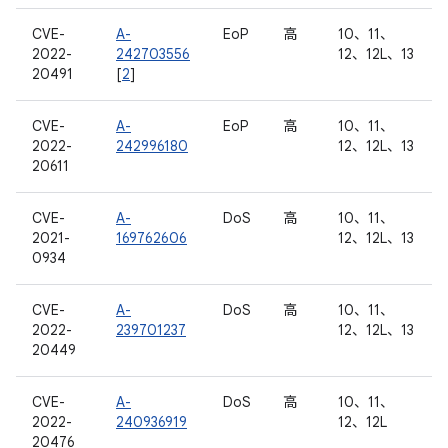
CVE-
A-
EoP
高
10、11、
2022-
242703556
12、12L、13
20491
[
2
]
CVE-
A-
EoP
高
10、11、
2022-
242996180
12、12L、13
20611
CVE-
A-
DoS
高
10、11、
2021-
169762606
12、12L、13
0934
CVE-
A-
DoS
高
10、11、
2022-
239701237
12、12L、13
20449
CVE-
A-
DoS
高
10、11、
2022-
240936919
12、12L
20476