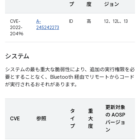
プ
度
ジョン
CVE-
A-
ID
高
12、12L、13
2022-
245242273
20496
システム
システムの最も重大な脆弱性により、追加の実行権限を必
要とすることなく、Bluetooth 経由でリモートからコード
が実行されるおそれがあります。
更新対象
タ
重
の AOSP
CVE
参照
イ
大
バージョ
プ
度
ン