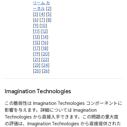
リーム カ
ーネル
[
2
]
[
3
] [
4
] [
5
]
[
6
] [
7
] [
8
]
[
9
] [
10
]
[
11
] [
12
]
[
13
] [
14
]
[
15
] [
16
]
[
17
] [
18
]
[
19
] [
20
]
[
21
] [
22
]
[
23
] [
24
]
[
25
] [
26
]
Imagination Technologies
この脆弱性は Imagination Technologies コンポーネントに
影響を与えます。詳細については Imagination
Technologies から直接入手できます。この問題の重大度
の評価は、Imagination Technologies から直接提供された