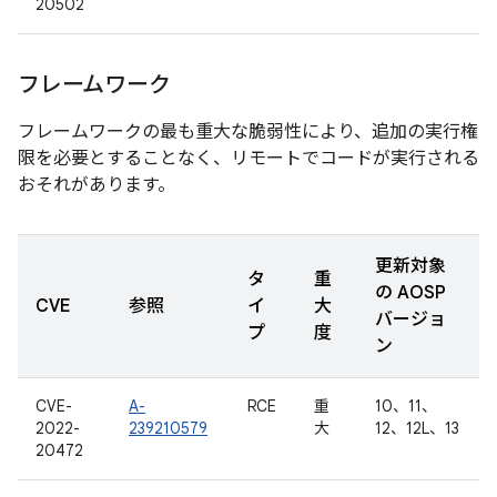
20502
フレームワーク
フレームワークの最も重大な脆弱性により、追加の実行権
限を必要とすることなく、リモートでコードが実行される
おそれがあります。
更新対象
タ
重
の AOSP
CVE
参照
イ
大
バージョ
プ
度
ン
CVE-
A-
RCE
重
10、11、
2022-
239210579
大
12、12L、13
20472