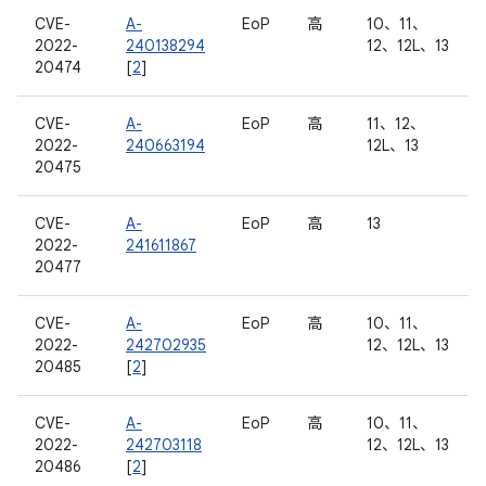
CVE-
A-
EoP
高
10、11、
2022-
240138294
12、12L、13
20474
[
2
]
CVE-
A-
EoP
高
11、12、
2022-
240663194
12L、13
20475
CVE-
A-
EoP
高
13
2022-
241611867
20477
CVE-
A-
EoP
高
10、11、
2022-
242702935
12、12L、13
20485
[
2
]
CVE-
A-
EoP
高
10、11、
2022-
242703118
12、12L、13
20486
[
2
]