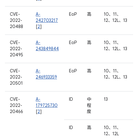
CVE-
A-
EoP
高
10、11、
2022-
242703217
12、12L、13
20488
[
2
]
CVE-
A-
EoP
高
10、11、
2022-
243849844
12、12L、13
20495
CVE-
A-
EoP
高
10、11、
2022-
246933359
12、12L、13
20501
CVE-
A-
ID
中
13
2022-
179725730
程
20466
[
2
]
度
ID
高
10、11、
12、12L