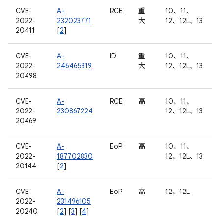
CVE-
A-
RCE
重
10、11、
2022-
232023771
大
12、12L、13
20411
[
2
]
CVE-
A-
ID
重
10、11、
2022-
246465319
大
12、12L、13
20498
CVE-
A-
RCE
高
10、11、
2022-
230867224
12、12L、13
20469
CVE-
A-
EoP
高
10、11、
2022-
187702830
12、12L、13
20144
[
2
]
CVE-
A-
EoP
高
12、12L
2022-
231496105
20240
[
2
] [
3
] [
4
]