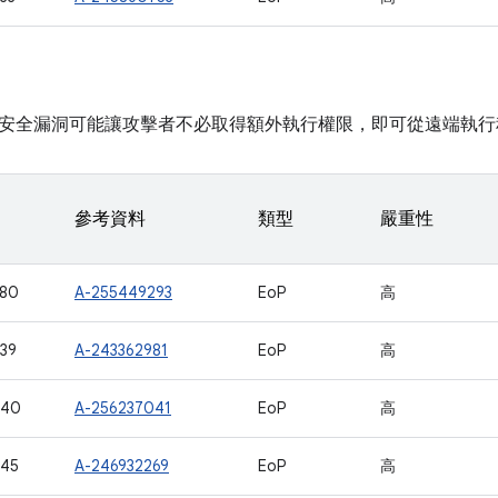
安全漏洞可能讓攻擊者不必取得額外執行權限，即可從遠端執行
參考資料
類型
嚴重性
680
A-255449293
EoP
高
39
A-243362981
EoP
高
940
A-256237041
EoP
高
945
A-246932269
EoP
高