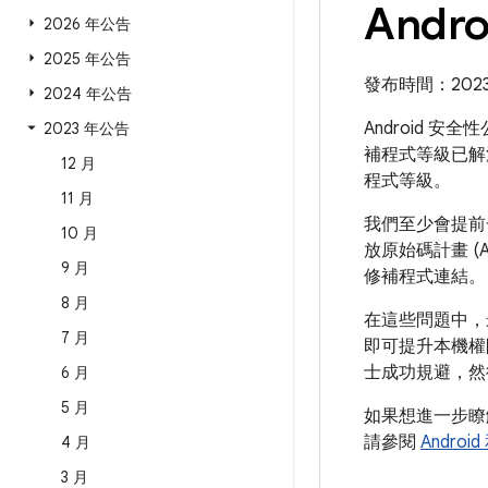
Andr
2026 年公告
2025 年公告
發布時間：2023 年
2024 年公告
Android 安
2023 年公告
補程式等級已解
12 月
程式等級。
11 月
我們至少會提前一
10 月
放原始碼計畫 (
9 月
修補程式連結。
8 月
在這些問題中，
7 月
即可提升本機權
士成功規避，然
6 月
5 月
如果想進一步
請參閱
Androi
4 月
3 月