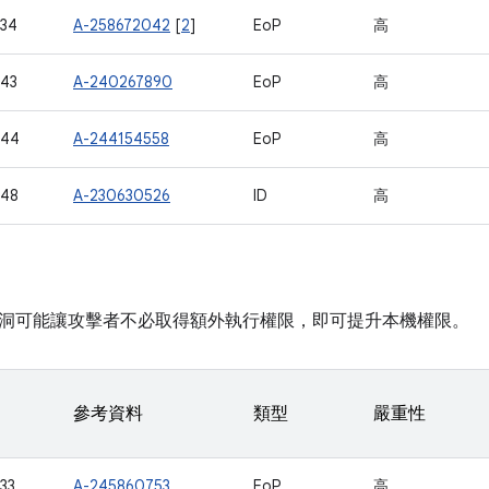
34
A-258672042
[
2
]
EoP
高
43
A-240267890
EoP
高
944
A-244154558
EoP
高
948
A-230630526
ID
高
洞可能讓攻擊者不必取得額外執行權限，即可提升本機權限。
參考資料
類型
嚴重性
33
A-245860753
EoP
高