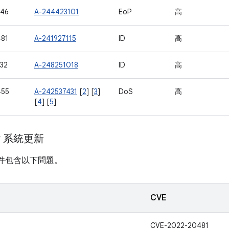
946
A-244423101
EoP
高
81
A-241927115
ID
高
32
A-248251018
ID
高
455
A-242537431
[
2
] [
3
]
DoS
高
[
4
] [
5
]
ay 系統更新
計畫元件包含以下問題。
CVE
CVE-2022-20481