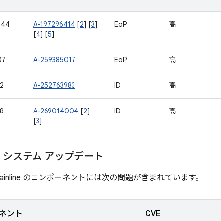
444
A-197296414
[
2
] [
3
]
EoP
高
[
4
] [
5
]
07
A-259385017
EoP
高
12
A-252763983
ID
高
18
A-269014004
[
2
]
ID
高
[
3
]
lay システム アップデート
ainline のコンポーネントには次の問題が含まれています。
ネント
CVE