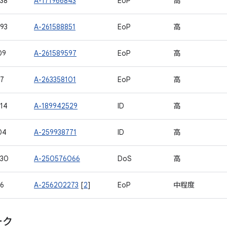
38
A-171966843
EoP
高
93
A-261588851
EoP
高
09
A-261589597
EoP
高
17
A-263358101
EoP
高
14
A-189942529
ID
高
04
A-259938771
ID
高
930
A-250576066
DoS
高
16
A-256202273
[
2
]
EoP
中程度
ーク