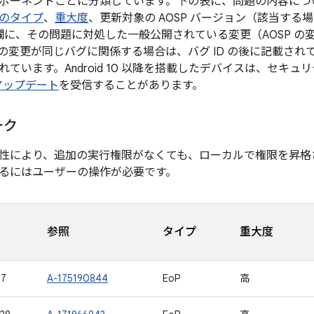
ポーネントごとに分類しています。下の表に、問題の内容について
のタイプ
、
重大度
、更新対象の AOSP バージョン（該当す
 の欄に、その問題に対処した一般公開されている変更（AOSP 
の変更が同じバグに関係する場合は、バグ ID の後に記載され
ています。Android 10 以降を搭載したデバイスは、セキュ
 アップデート
を受信することがあります。
ーク
性により、追加の実行権限がなくても、ローカルで権限を昇格
るにはユーザーの操作が必要です。
参照
タイプ
重大度
17
A-175190844
EoP
高