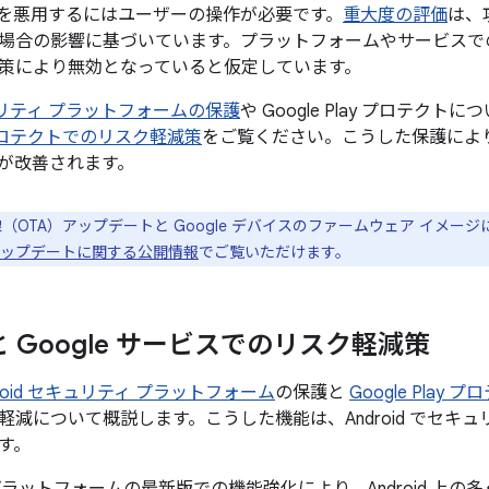
を悪用するにはユーザーの操作が必要です。
重大度の評価
は、
場合の影響に基づいています。プラットフォームやサービスで
策により無効となっていると仮定しています。
セキュリティ プラットフォームの保護
や Google Play プロテクト
ay プロテクトでのリスク軽減策
をご覧ください。こうした保護により、
が改善されます。
線（OTA）アップデートと Google デバイスのファームウェア イメー
el のアップデートに関する公開情報
でご覧いただけます。
d と Google サービスでのリスク軽減策
droid セキュリティ プラットフォーム
の保護と
Google Play 
軽減について概説します。こうした機能は、Android でセキ
す。