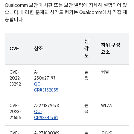
Qualcomm 보안 게시판 또는 보안 알림에 자세히 설명되어 있
습니다. 이러한 문제의 심각도 평가는 Qualcomm에서 직접 제
공합니다.
심
하위 구성
CVE
참조
각
요소
도
CVE-
A-
높
커널
2022-
250627197
음
33292
QC-
CR#3152855
CVE-
A-271879673
높
WLAN
2023-
QC-
음
21656
CR#3346781
CVE-
A-271880369
높
오디오