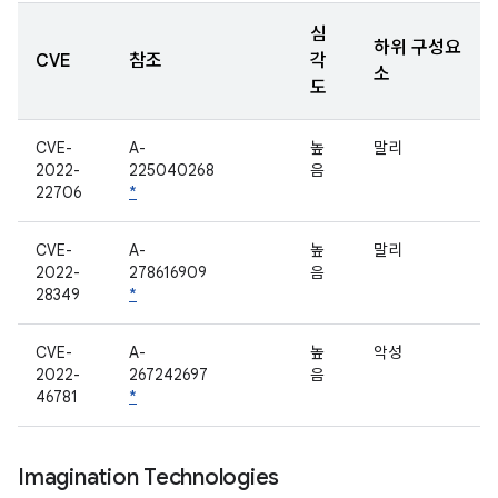
심
하위 구성요
CVE
참조
각
소
도
CVE-
A-
높
말리
2022-
225040268
음
22706
*
CVE-
A-
높
말리
2022-
278616909
음
28349
*
CVE-
A-
높
악성
2022-
267242697
음
46781
*
Imagination Technologies