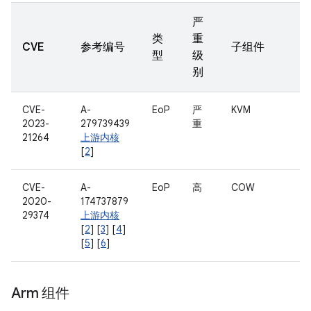
严
类
重
CVE
参考编号
子组件
型
级
别
CVE-
A-
EoP
严
KVM
2023-
279739439
重
21264
上游内核
[
2
]
CVE-
A-
EoP
高
COW
2020-
174737879
29374
上游内核
[
2
] [
3
] [
4
]
[
5
] [
6
]
Arm 组件