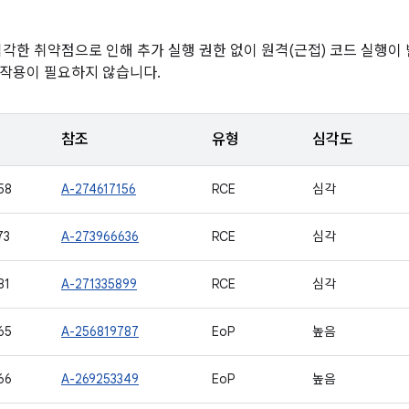
심각한 취약점으로 인해 추가 실행 권한 없이 원격(근접) 코드 실행이
작용이 필요하지 않습니다.
참조
유형
심각도
58
A-274617156
RCE
심각
73
A-273966636
RCE
심각
81
A-271335899
RCE
심각
65
A-256819787
EoP
높음
66
A-269253349
EoP
높음