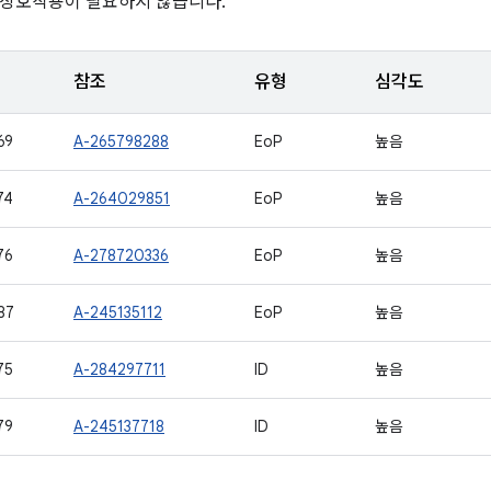
 상호작용이 필요하지 않습니다.
참조
유형
심각도
69
A-265798288
EoP
높음
74
A-264029851
EoP
높음
76
A-278720336
EoP
높음
87
A-245135112
EoP
높음
75
A-284297711
ID
높음
79
A-245137718
ID
높음