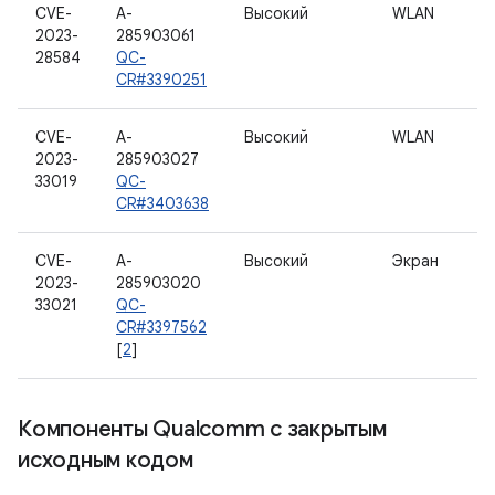
CVE-
A-
Высокий
WLAN
2023-
285903061
28584
QC-
CR#3390251
CVE-
A-
Высокий
WLAN
2023-
285903027
33019
QC-
CR#3403638
CVE-
A-
Высокий
Экран
2023-
285903020
33021
QC-
CR#3397562
[
2
]
Компоненты Qualcomm с закрытым
исходным кодом