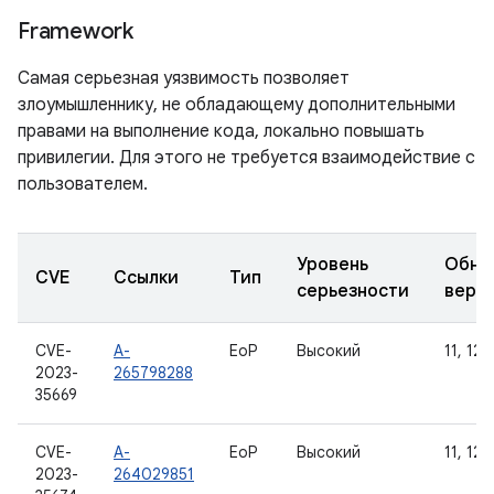
Framework
Самая серьезная уязвимость позволяет
злоумышленнику, не обладающему дополнительными
правами на выполнение кода, локально повышать
привилегии. Для этого не требуется взаимодействие с
пользователем.
Уровень
Обно
CVE
Ссылки
Тип
серьезности
верс
CVE-
A-
EoP
Высокий
11, 12, 
2023-
265798288
35669
CVE-
A-
EoP
Высокий
11, 12, 
2023-
264029851