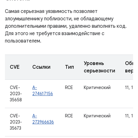
Самая серьезная уязвимость позволяет
злоумышленнику поблизости, не обладающему
дополнительными правами, удаленно выполнять код.
Для этого не требуется взаимодействие с
пользователем.
Уровень
Обно
CVE
Ссылки
Тип
серьезности
верс
CVE-
A-
RCE
Критический
11, 12,
2023-
274617156
35658
CVE-
A-
RCE
Критический
11, 12,
2023-
273966636
35673