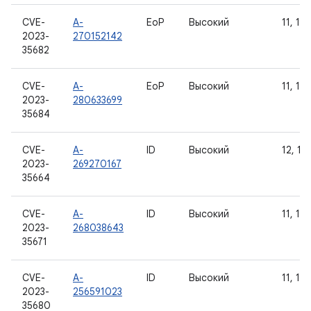
CVE-
A-
EoP
Высокий
11, 12,
2023-
270152142
35682
CVE-
A-
EoP
Высокий
11, 12,
2023-
280633699
35684
CVE-
A-
ID
Высокий
12, 12L
2023-
269270167
35664
CVE-
A-
ID
Высокий
11, 12,
2023-
268038643
35671
CVE-
A-
ID
Высокий
11, 12,
2023-
256591023
35680