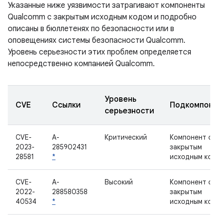
Указанные ниже уязвимости затрагивают компоненты
Qualcomm с закрытым исходным кодом и подробно
описаны в бюллетенях по безопасности или в
оповещениях системы безопасности Qualcomm.
Уровень серьезности этих проблем определяется
непосредственно компанией Qualcomm.
Уровень
CVE
Ссылки
Подкомпоне
серьезности
CVE-
A-
Критический
Компонент с
2023-
285902431
закрытым
28581
*
исходным код
CVE-
A-
Высокий
Компонент с
2022-
288580358
закрытым
40534
*
исходным код