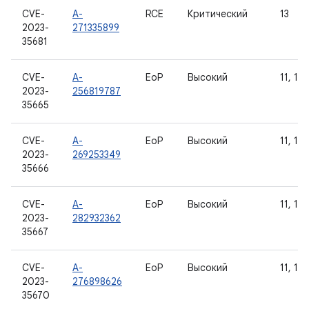
CVE-
A-
RCE
Критический
13
2023-
271335899
35681
CVE-
A-
EoP
Высокий
11, 12,
2023-
256819787
35665
CVE-
A-
EoP
Высокий
11, 12,
2023-
269253349
35666
CVE-
A-
EoP
Высокий
11, 12,
2023-
282932362
35667
CVE-
A-
EoP
Высокий
11, 12,
2023-
276898626
35670