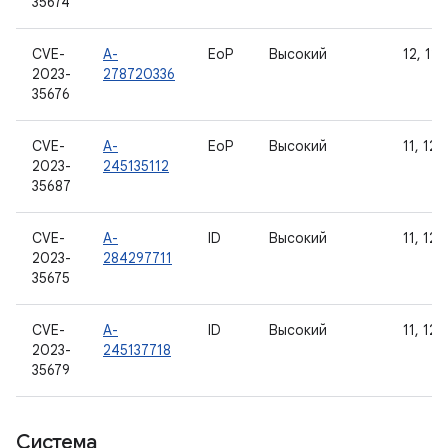
35674
CVE-
A-
EoP
Высокий
12, 12L
2023-
278720336
35676
CVE-
A-
EoP
Высокий
11, 12, 
2023-
245135112
35687
CVE-
A-
ID
Высокий
11, 12, 
2023-
284297711
35675
CVE-
A-
ID
Высокий
11, 12, 
2023-
245137718
35679
Система