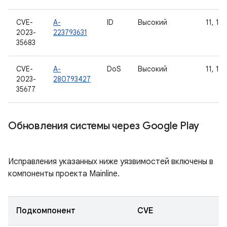
CVE-
A-
ID
Высокий
11, 12,
2023-
223793631
35683
CVE-
A-
DoS
Высокий
11, 12,
2023-
280793427
35677
Обновления системы через Google Play
Исправления указанных ниже уязвимостей включены в
компоненты проекта Mainline.
Подкомпонент
CVE