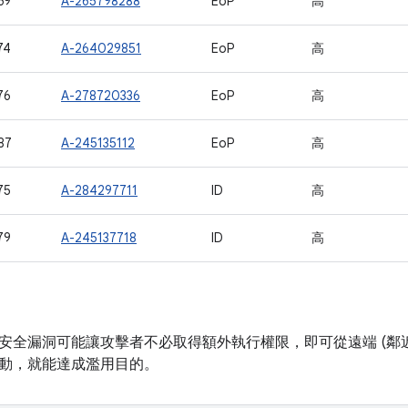
69
A-265798288
EoP
高
74
A-264029851
EoP
高
76
A-278720336
EoP
高
87
A-245135112
EoP
高
75
A-284297711
ID
高
79
A-245137718
ID
高
安全漏洞可能讓攻擊者不必取得額外執行權限，即可從遠端 (鄰近
動，就能達成濫用目的。