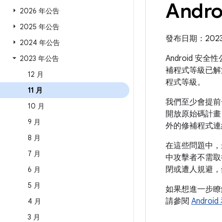
Andr
2026 年公告
2025 年公告
發布日期：2023 年
2024 年公告
Android 安
2023 年公告
補程式等級已解
12 月
程式等級。
11 月
我們至少會提前一
10 月
開放原始碼計畫 
9 月
外的修補程式連
8 月
在這些問題中，
7 月
中攻擊者不需取
閉或遭人規避，
6 月
5 月
如果想進一步
請參閱
Andro
4 月
3 月