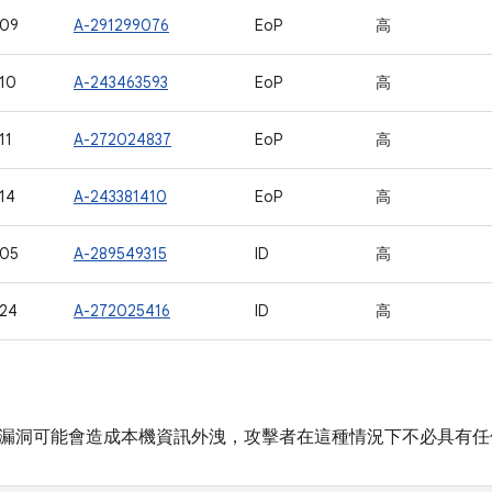
109
A-291299076
EoP
高
10
A-243463593
EoP
高
11
A-272024837
EoP
高
14
A-243381410
EoP
高
105
A-289549315
ID
高
24
A-272025416
ID
高
漏洞可能會造成本機資訊外洩，攻擊者在這種情況下不必具有任