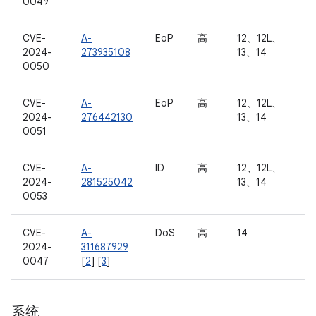
0049
CVE-
A-
EoP
高
12、12L、
2024-
273935108
13、14
0050
CVE-
A-
EoP
高
12、12L、
2024-
276442130
13、14
0051
CVE-
A-
ID
高
12、12L、
2024-
281525042
13、14
0053
CVE-
A-
DoS
高
14
2024-
311687929
0047
[
2
] [
3
]
系统