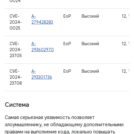
0024
CVE-
A-
EoP
Высокий
12, 12L
2024-
279428283
0025
CVE-
A-
EoP
Высокий
12, 12L
2024-
293602970
23705
CVE-
A-
EoP
Высокий
12, 12L
2024-
293301736
23708
Система
Самая серьезная уязвимость позволяет
злоумышленнику, не обладающему дополнительными
правами на выполнение кода, локально повышать