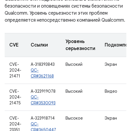
безопасности и оповещениях системы безопасности
Qualcomm. Уровень серьезности этих проблем
определяется непосредственно компанией Qualcomm.
Уровень
CVE
Ссылки
Подкомпон
серьезности
CVE-
A-318393843
Высокий
Экран
2024-
QC-
21471
CR#3621168
CVE-
A-323919078
Высокий
Видео
2024-
QC-
21475
CR#3530093
CVE-
A-323918714
Высокое
Экран
2024-
QC-
23351
CR#3650447