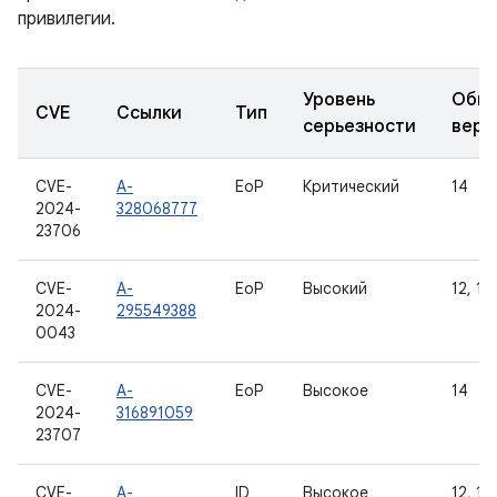
привилегии.
Уровень
Обно
CVE
Ссылки
Тип
серьезности
верс
CVE-
A-
EoP
Критический
14
2024-
328068777
23706
CVE-
A-
EoP
Высокий
12, 12L
2024-
295549388
0043
CVE-
A-
EoP
Высокое
14
2024-
316891059
23707
CVE-
A-
ID
Высокое
12, 12L