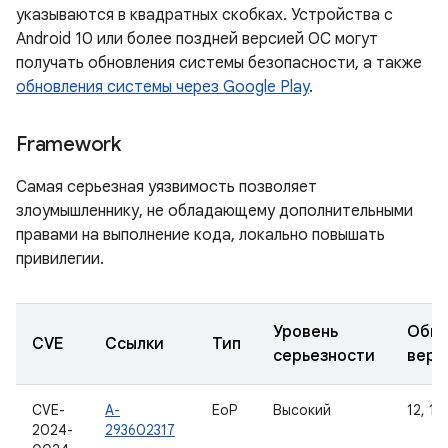
указываются в квадратных скобках. Устройства с
Android 10 или более поздней версией ОС могут
получать обновления системы безопасности, а также
обновления системы через Google Play
.
Framework
Самая серьезная уязвимость позволяет
злоумышленнику, не обладающему дополнительными
правами на выполнение кода, локально повышать
привилегии.
Уровень
Обно
CVE
Ссылки
Тип
серьезности
верс
CVE-
A-
EoP
Высокий
12, 12L
2024-
293602317