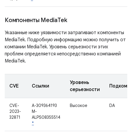
Компоненты Media
Tek
Указанные ниже уязвимости затрагивают компоненты
MediaTek. Подробную информацию можно получить от
компании MediaTek. Уровень серьезности этих
проблем определяется непосредственно компанией
MediaTek.
Уровень
CVE
Ссылки
Подкомп
серьезности
CVE-
A-309364193
Высокое
DA
2023-
M-
32871
ALPS08355514
*