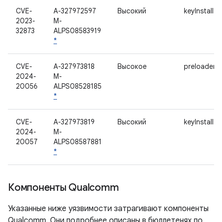
CVE-
A-327972597
Высокий
keyInstall
2023-
M-
32873
ALPS08583919
*
CVE-
A-327973818
Высокое
preloader
2024-
M-
20056
ALPS08528185
*
CVE-
A-327973819
Высокий
keyInstall
2024-
M-
20057
ALPS08587881
*
Компоненты Qualcomm
Указанные ниже уязвимости затрагивают компоненты
Qualcomm. Они подробнее описаны в бюллетенях по