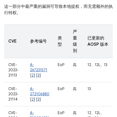
这一部分中最严重的漏洞可导致本地提权，而无需额外的执
行特权。
严
类
重
已更新的
CVE
参考编号
型
级
AOSP 版本
别
CVE-
A-
EoP
高
12、12L、13
2023-
267231571
21113
[
2
] [
3
]
CVE-
A-
EoP
高
13
2023-
272106880
21114
[
2
] [
3
]
CVE-
A-
EoP
高
12、12L、