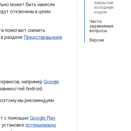
закрытым
льно может быть нанесен
исходным
удут отключены в целях
кодом
Часто
задаваемые
та помогают снизить
вопросы
 в разделе
Предотвращение
Версии
сервисов, например
Google
язвимостей Android.
 поэтому мы рекомендуем
ает с помощью
Google Play
б установке
потенциально