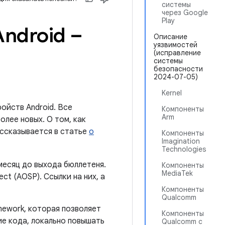
системы
через Google
Play
ndroid –
Описание
уязвимостей
(исправление
системы
безопасности
2024-07-05)
Kernel
ойств Android. Все
Компоненты
Arm
олее новых. О том, как
ассказывается в статье
о
Компоненты
Imagination
Technologies
месяц до выхода бюллетеня.
Компоненты
MediaTek
ct (AOSP). Ссылки на них, а
Компоненты
Qualcomm
mework, которая позволяет
Компоненты
е кода, локально повышать
Qualcomm с