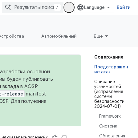
/
Войти
устройства
Автомобильный
Ещё
Содержание
Предотвращен
 разработки основной
ие атак
 мы будем публиковать
Описание
я вклада в AOSP
уязвимостей
(исправление
t-release
manifest
системы
OSP. Для получения
безопасности
2024-07-01)
Framework
Система
Обновления
ия оказалась полезной?