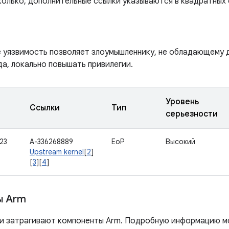
колько, дополнительные ссылки указываются в квадратных 
е уязвимость позволяет злоумышленнику, не обладающему 
а, локально повышать привилегии.
Уровень
Ссылки
Тип
серьезности
23
A-336268889
EoP
Высокий
Upstream kernel
[
2
]
[
3
][
4
]
ы Arm
и затрагивают компоненты Arm. Подробную информацию м