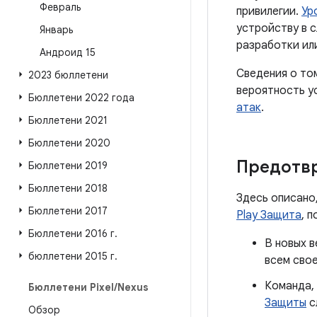
Февраль
привилегии.
Ур
устройству в 
Январь
разработки ил
Андроид 15
Сведения о то
2023 бюллетени
вероятность у
Бюллетени 2022 года
атак
.
Бюллетени 2021
Бюллетени 2020
Предотв
Бюллетени 2019
Бюллетени 2018
Здесь описано
Бюллетени 2017
Play Защита
, 
Бюллетени 2016 г
.
В новых в
бюллетени 2015 г
.
всем сво
Команда,
Бюллетени Pixel
/
Nexus
Защиты
с
Обзор