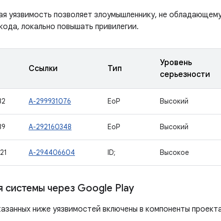
ая уязвимость позволяет злоумышленнику, не обладающем
кода, локально повышать привилегии.
Уровень
Ссылки
Тип
серьезности
32
A-299931076
EoP
Высокий
39
A-292160348
EoP
Высокий
21
A-294406604
ID;
Высокое
 системы через Google Play
азанных ниже уязвимостей включены в компоненты проекта 