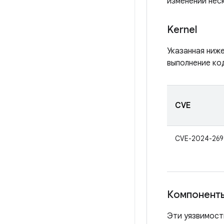
изменений нес
Kernel
Указанная ниж
выполнение код
CVE
CVE-2024-269
Компонент
Эти уязвимост