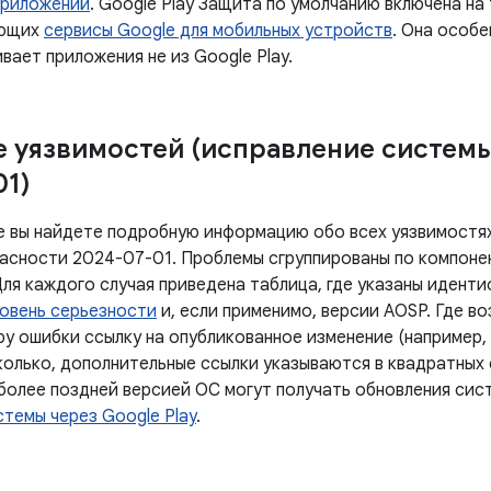
приложений
. Google Play Защита по умолчанию включена на
ующих
сервисы Google для мобильных устройств
. Она особе
вает приложения не из Google Play.
 уязвимостей (исправление систем
01)
е вы найдете подробную информацию обо всех уязвимостях
асности 2024-07-01. Проблемы сгруппированы по компоне
Для каждого случая приведена таблица, где указаны идент
овень серьезности
и, если применимо, версии AOSP. Где в
у ошибки ссылку на опубликованное изменение (например, 
колько, дополнительные ссылки указываются в квадратных 
 более поздней версией ОС могут получать обновления сис
темы через Google Play
.