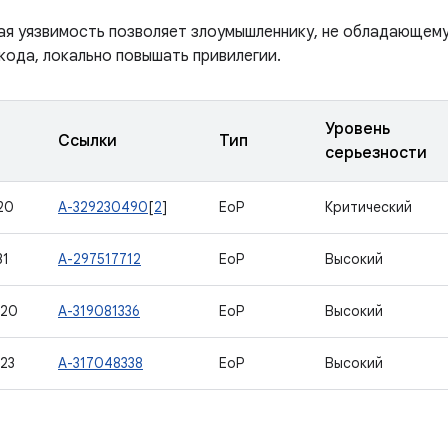
ая уязвимость позволяет злоумышленнику, не обладающем
кода, локально повышать привилегии.
Уровень
Ссылки
Тип
серьезности
20
A-329230490
[
2
]
EoP
Критический
31
A-297517712
EoP
Высокий
720
A-319081336
EoP
Высокий
23
A-317048338
EoP
Высокий