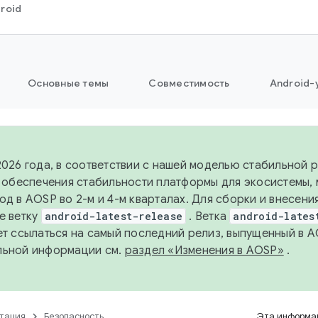
roid
Основные темы
Совместимость
Android-
2026 года, в соответствии с нашей моделью стабильной
я обеспечения стабильности платформы для экосистемы,
од в AOSP во 2-м и 4-м кварталах. Для сборки и внесени
е ветку
android-latest-release
. Ветка
android-lates
ет ссылаться на самый последний релиз, выпущенный в A
льной информации см.
раздел «Изменения в AOSP»
.
тация
Безопасность
Эта информац