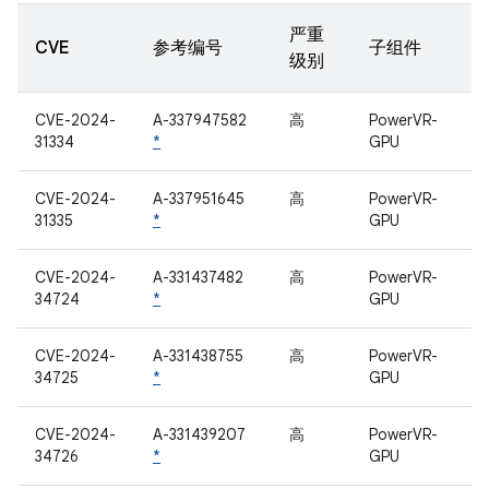
严重
CVE
参考编号
子组件
级别
CVE-2024-
A-337947582
高
PowerVR-
31334
*
GPU
CVE-2024-
A-337951645
高
PowerVR-
31335
*
GPU
CVE-2024-
A-331437482
高
PowerVR-
34724
*
GPU
CVE-2024-
A-331438755
高
PowerVR-
34725
*
GPU
CVE-2024-
A-331439207
高
PowerVR-
34726
*
GPU