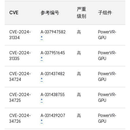
严重
CVE
参考编号
子组件
级别
CVE-2024-
A-337947582
高
PowerVR-
31334
*
GPU
CVE-2024-
A-337951645
高
PowerVR-
31335
*
GPU
CVE-2024-
A-331437482
高
PowerVR-
34724
*
GPU
CVE-2024-
A-331438755
高
PowerVR-
34725
*
GPU
CVE-2024-
A-331439207
高
PowerVR-
34726
*
GPU